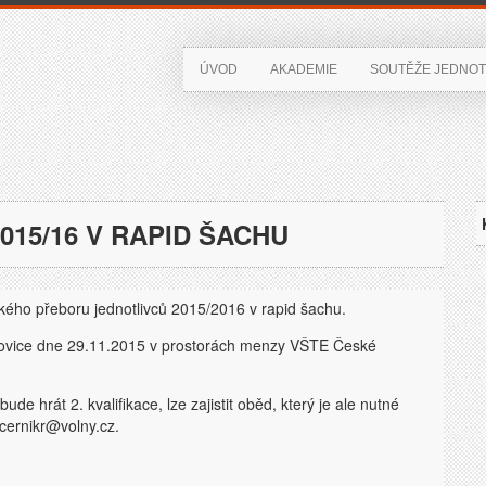
ÚVOD
AKADEMIE
SOUTĚŽE JEDNOT
2015/16 V RAPID ŠACHU
ského přeboru jednotlivců 2015/2016 v rapid šachu.
vice dne 29.11.2015 v prostorách menzy VŠTE České
e hrát 2. kvalifikace, lze zajistit oběd, který je ale nutné
cernikr@volny.cz.