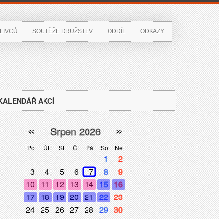
LIVCŮ
SOUTĚŽE DRUŽSTEV
ODDÍL
ODKAZY
KALENDÁŘ AKCÍ
«
»
Srpen 2026
Po
Út
St
Čt
Pá
So
Ne
1
2
3
4
5
6
7
8
9
10
11
12
13
14
15
16
17
18
19
20
21
22
23
24
25
26
27
28
29
30