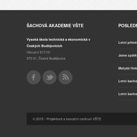
ŠACHOVÁ AKADEMIE VŠTE
POSLEDN
Vysoká škola technická a ekonomická v
Letní přímě
Českých Budějovicích
Okružní 517/10
Jsme zpát
370 01, České Budějovice
Matyáš Hok
Letní šacho
Letní šacho
© 2015 - Projektové a inovační centrum VŠTE