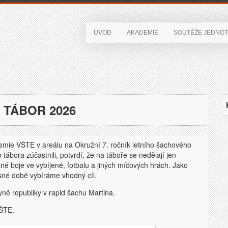
ÚVOD
AKADEMIE
SOUTĚŽE JEDNOT
 TÁBOR 2026
mie VŠTE v areálu na Okružní 7. ročník letního šachového
ábora zúčastnili, potvrdí, že na táboře se nedělají jen
utné boje ve vybíjené, fotbalu a jiných míčových hrách. Jako
asné době vybíráme vhodný cíl.
ně republiky v rapid šachu Martina.
VŠTE.