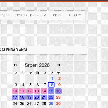
LIVCŮ
SOUTĚŽE DRUŽSTEV
ODDÍL
ODKAZY
KALENDÁŘ AKCÍ
«
»
Srpen 2026
Po
Út
St
Čt
Pá
So
Ne
1
2
3
4
5
6
7
8
9
10
11
12
13
14
15
16
17
18
19
20
21
22
23
24
25
26
27
28
29
30