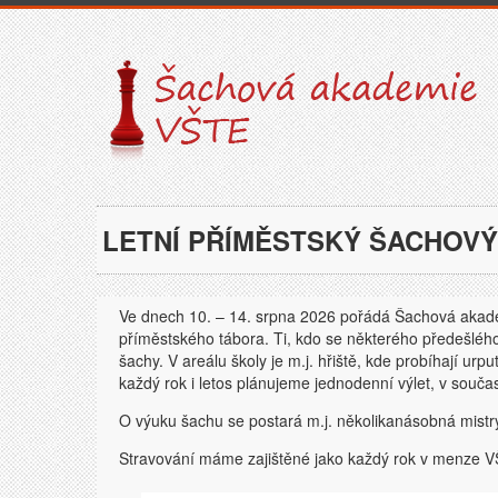
LETNÍ PŘÍMĚSTSKÝ ŠACHOVÝ
Ve dnech 10. – 14. srpna 2026 pořádá Šachová akade
příměstského tábora. Ti, kdo se některého předešlého t
šachy. V areálu školy je m.j. hřiště, kde probíhají urp
každý rok i letos plánujeme jednodenní výlet, v souč
O výuku šachu se postará m.j. několikanásobná mistry
Stravování máme zajištěné jako každý rok v menze 