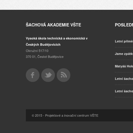
ŠACHOVÁ AKADEMIE VŠTE
POSLEDN
Vysoká škola technická a ekonomická v
Letní přímě
Českých Budějovicích
Okružní 517/10
Jsme zpát
370 01, České Budějovice
Matyáš Hok
Letní šacho
Letní šacho
© 2015 - Projektové a inovační centrum VŠTE