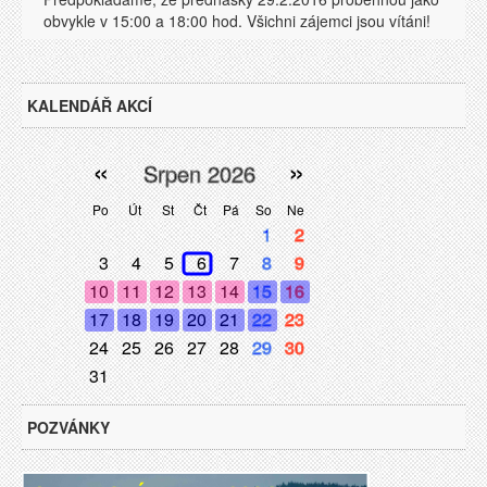
obvykle v 15:00 a 18:00 hod. Všichni zájemci jsou vítáni!
KALENDÁŘ AKCÍ
«
»
Srpen 2026
Po
Út
St
Čt
Pá
So
Ne
1
2
3
4
5
6
7
8
9
10
11
12
13
14
15
16
17
18
19
20
21
22
23
24
25
26
27
28
29
30
31
POZVÁNKY