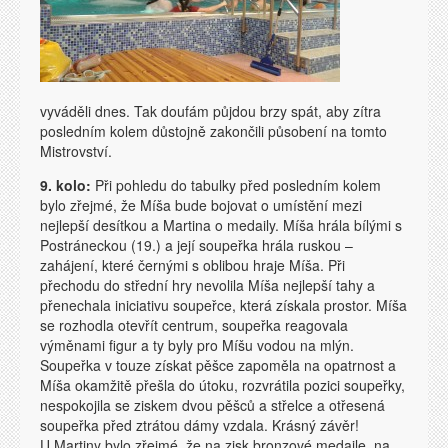
vyváděli dnes. Tak doufám půjdou brzy spát, aby zítra
posledním kolem důstojně zakončili působení na tomto
Mistrovství.
9. kolo:
Při pohledu do tabulky před posledním kolem
bylo zřejmé, že Míša bude bojovat o umístění mezi
nejlepší desítkou a Martina o medaily. Míša hrála bílými s
Postráneckou (19.) a její soupeřka hrála ruskou –
zahájení, které černými s oblibou hraje Míša. Při
přechodu do střední hry nevolila Míša nejlepší tahy a
přenechala iniciativu soupeřce, která získala prostor. Míša
se rozhodla otevřít centrum, soupeřka reagovala
výměnami figur a ty byly pro Míšu vodou na mlýn.
Soupeřka v touze získat pěšce zapoměla na opatrnost a
Míša okamžitě přešla do útoku, rozvrátila pozici soupeřky,
nespokojila se ziskem dvou pěšců a střelce a otřesená
soupeřka před ztrátou dámy vzdala. Krásný závěr!
U Martiny bylo zřejmé, že na zisk bronzové medaile, na