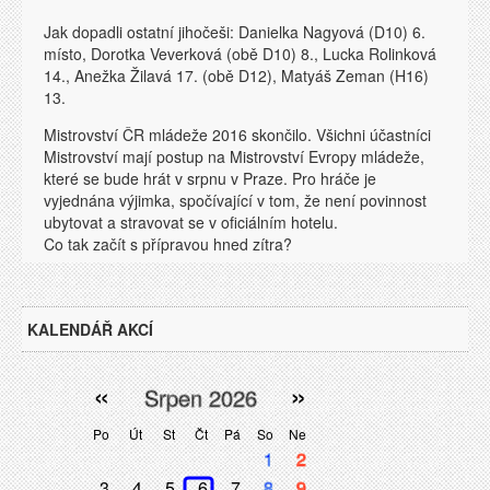
Jak dopadli ostatní jihočeši: Danielka Nagyová (D10) 6.
místo, Dorotka Veverková (obě D10) 8., Lucka Rolinková
14., Anežka Žilavá 17. (obě D12), Matyáš Zeman (H16)
13.
Mistrovství ČR mládeže 2016 skončilo. Všichni účastníci
Mistrovství mají postup na Mistrovství Evropy mládeže,
které se bude hrát v srpnu v Praze. Pro hráče je
vyjednána výjimka, spočívající v tom, že není povinnost
ubytovat a stravovat se v oficiálním hotelu.
Co tak začít s přípravou hned zítra?
KALENDÁŘ AKCÍ
«
»
Srpen 2026
Po
Út
St
Čt
Pá
So
Ne
1
2
3
4
5
6
7
8
9