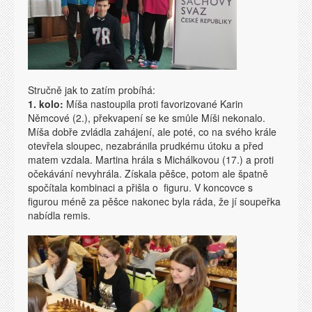
Stručně jak to zatím probíhá:
1. kolo:
Míša nastoupila proti favorizované Karin
Němcové (2.), překvapení se ke smůle Míši nekonalo.
Míša dobře zvládla zahájení, ale poté, co na svého krále
otevřela sloupec, nezabránila prudkému útoku a před
matem vzdala. Martina hrála s Michálkovou (17.) a proti
očekávání nevyhrála. Získala pěšce, potom ale špatně
spočítala kombinaci a přišla o figuru. V koncovce s
figurou méně za pěšce nakonec byla ráda, že jí soupeřka
nabídla remis.