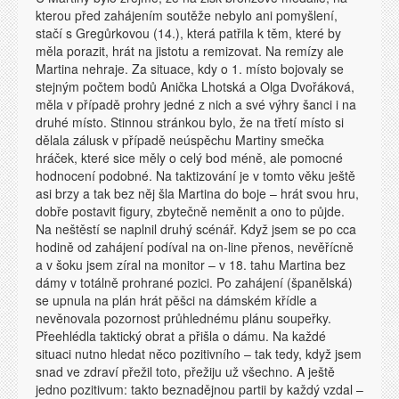
kterou před zahájením soutěže nebylo ani pomyšlení,
stačí s Gregůrkovou (14.), která patřila k těm, které by
měla porazit, hrát na jistotu a remizovat. Na remízy ale
Martina nehraje. Za situace, kdy o 1. místo bojovaly se
stejným počtem bodů Anička Lhotská a Olga Dvořáková,
měla v případě prohry jedné z nich a své výhry šanci i na
druhé místo. Stinnou stránkou bylo, že na třetí místo si
dělala zálusk v případě neúspěchu Martiny smečka
hráček, které sice měly o celý bod méně, ale pomocné
hodnocení podobné. Na taktizování je v tomto věku ještě
asi brzy a tak bez něj šla Martina do boje – hrát svou hru,
dobře postavit figury, zbytečně neměnit a ono to půjde.
Na neštěstí se naplnil druhý scénář. Když jsem se po cca
hodině od zahájení podíval na on-line přenos, nevěřícně
a v šoku jsem zíral na monitor – v 18. tahu Martina bez
dámy v totálně prohrané pozici. Po zahájení (španělská)
se upnula na plán hrát pěšci na dámském křídle a
nevěnovala pozornost průhlednému plánu soupeřky.
Přeehlédla taktický obrat a přišla o dámu. Na každé
situaci nutno hledat něco pozitivního – tak tedy, když jsem
snad ve zdraví přežil toto, přežiju už všechno. A ještě
jedno pozitivum: takto beznadějnou partii by každý vzdal –