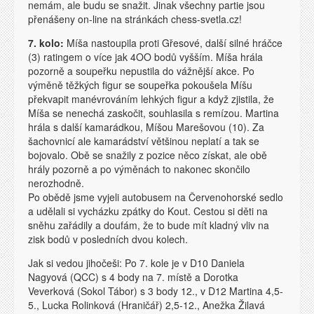
nemám, ale budu se snažit. Jinak všechny partie jsou
přenášeny on-line na stránkách chess-svetla.cz!
7. kolo:
Míša nastoupila proti Gřesové, další silné hráčce
(3) ratingem o více jak 4OO bodů vyšším. Míša hrála
pozorně a soupeřku nepustila do vážnější akce. Po
výměně těžkých figur se soupeřka pokoušela Míšu
překvapit manévrováním lehkých figur a když zjistila, že
Míša se nenechá zaskočit, souhlasila s remízou. Martina
hrála s další kamarádkou, Míšou Marešovou (10). Za
šachovnicí ale kamarádství většinou neplatí a tak se
bojovalo. Obě se snažily z pozice něco získat, ale obě
hrály pozorně a po výměnách to nakonec skončilo
nerozhodně.
Po obědě jsme vyjeli autobusem na Červenohorské sedlo
a udělali si vycházku zpátky do Kout. Cestou si děti na
sněhu zařádily a doufám, že to bude mít kladný vliv na
zisk bodů v posledních dvou kolech.
Jak si vedou jihočeši: Po 7. kole je v D10 Daniela
Nagyová (QCC) s 4 body na 7. místě a Dorotka
Veverková (Sokol Tábor) s 3 body 12., v D12 Martina 4,5-
5., Lucka Rolinková (Hraničář) 2,5-12., Anežka Žilavá