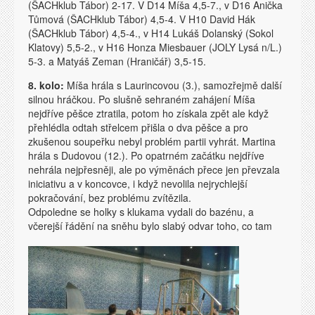
(ŠACHklub Tábor) 2-17. V D14 Míša 4,5-7., v D16 Anička
Tůmová (ŠACHklub Tábor) 4,5-4. V H10 David Hák
(ŠACHklub Tábor) 4,5-4., v H14 Lukáš Dolanský (Sokol
Klatovy) 5,5-2., v H16 Honza Miesbauer (JOLY Lysá n/L.)
5-3. a Matyáš Zeman (Hraničář) 3,5-15.
8. kolo:
Míša hrála s Laurincovou (3.), samozřejmě další
silnou hráčkou. Po slušně sehraném zahájení Míša
nejdříve pěšce ztratila, potom ho získala zpět ale když
přehlédla odtah střelcem přišla o dva pěšce a pro
zkušenou soupeřku nebyl problém partii vyhrát. Martina
hrála s Dudovou (12.). Po opatrném začátku nejdříve
nehrála nejpřesněji, ale po výměnách přece jen převzala
iniciativu a v koncovce, i když nevolila nejrychlejší
pokračování, bez problému zvítězila.
Odpoledne se holky s klukama vydali do bazénu, a
včerejší řádění na sněhu bylo slabý odvar toho, co tam