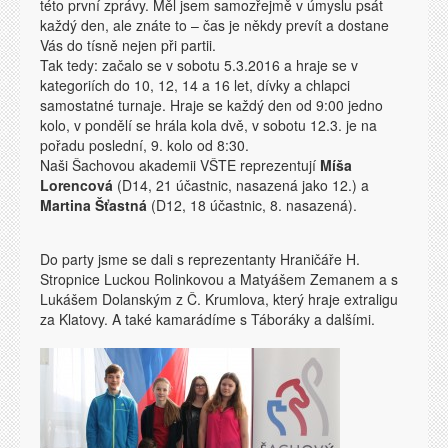
této první zprávy. Měl jsem samozřejmě v úmyslu psát
každý den, ale znáte to – čas je někdy prevít a dostane
Vás do tísně nejen při partii.
Tak tedy: začalo se v sobotu 5.3.2016 a hraje se v
kategoriích do 10, 12, 14 a 16 let, dívky a chlapci
samostatné turnaje. Hraje se každý den od 9:00 jedno
kolo, v pondělí se hrála kola dvě, v sobotu 12.3. je na
pořadu poslední, 9. kolo od 8:30.
Naši Šachovou akademii VŠTE reprezentují
Míša
Lorencová
(D14, 21 účastnic, nasazená jako 12.) a
Martina Šťastná
(D12, 18 účastnic, 8. nasazená).
Do party jsme se dali s reprezentanty Hraničáře H.
Stropnice Luckou Rolinkovou a Matyášem Zemanem a s
Lukášem Dolanským z Č. Krumlova, který hraje extraligu
za Klatovy. A také kamarádíme s Táboráky a dalšími.