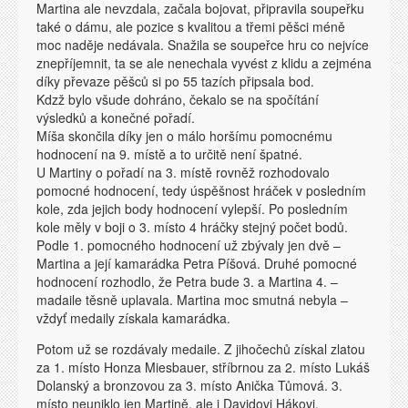
Martina ale nevzdala, začala bojovat, připravila soupeřku
také o dámu, ale pozice s kvalitou a třemi pěšci méně
moc naděje nedávala. Snažila se soupeřce hru co nejvíce
znepříjemnit, ta se ale nenechala vyvést z klidu a zejména
díky převaze pěšců si po 55 tazích připsala bod.
Kdzž bylo všude dohráno, čekalo se na spočítání
výsledků a konečné pořadí.
Míša skončila díky jen o málo horšímu pomocnému
hodnocení na 9. místě a to určitě není špatné.
U Martiny o pořadí na 3. místě rovněž rozhodovalo
pomocné hodnocení, tedy úspěšnost hráček v posledním
kole, zda jejich body hodnocení vylepší. Po posledním
kole měly v boji o 3. místo 4 hráčky stejný počet bodů.
Podle 1. pomocného hodnocení už zbývaly jen dvě –
Martina a její kamarádka Petra Píšová. Druhé pomocné
hodnocení rozhodlo, že Petra bude 3. a Martina 4. –
madaile těsně uplavala. Martina moc smutná nebyla –
vždyť medaily získala kamarádka.
Potom už se rozdávaly medaile. Z jihočechů získal zlatou
za 1. místo Honza Miesbauer, stříbrnou za 2. místo Lukáš
Dolanský a bronzovou za 3. místo Anička Tůmová. 3.
místo neuniklo jen Martině, ale i Davidovi Hákovi.