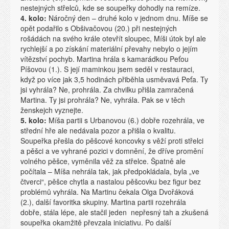
nestejných střelců, kde se soupeřky dohodly na remíze.
4. kolo:
Náročný den – druhé kolo v jednom dnu. Míše se
opět podařilo s Obšivačovou (20.) při nestejných
rošádách na svého krále otevřít sloupec, Míši útok byl ale
rychlejší a po získání materiální převahy nebylo o jejím
vítězství pochyb. Martina hrála s kamarádkou Peťou
Píšovou (1.). S její maminkou jsem seděl v restauraci,
když po více jak 3,5 hodinách přiběhla usměvavá Peťa. Ty
jsi vyhrála? Ne, prohrála. Za chvilku přišla zamračená
Martina. Ty jsi prohrála? Ne, vyhrála. Pak se v těch
ženskejch vyznejte.
5. kolo:
Míša partii s Urbanovou (6.) dobře rozehrála, ve
střední hře ale nedávala pozor a přišla o kvalitu.
Soupeřka přešla do pěšcové koncovky s věží proti střelci
a pěšci a ve vyhrané pozici v domnění, že dříve promění
volného pěšce, vyměnila věž za střelce. Špatně ale
počítala – Míša nehrála tak, jak předpokládala, byla „ve
čtverci“, pěšce chytla a nastalou pěšcovku bez figur bez
problémů vyhrála. Na Martinu čekala Olga Dvořáková
(2.), další favoritka skupiny. Martina partii rozehrála
dobře, stála lépe, ale stačil jeden nepřesný tah a zkušená
soupeřka okamžitě převzala iniciativu. Po další