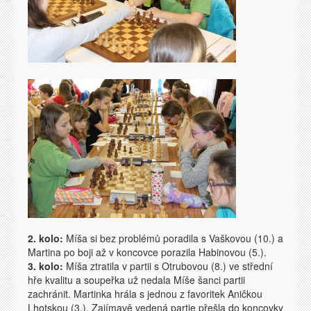
2. kolo:
Míša si bez problémů poradila s Vaškovou (10.) a
Martina po boji až v koncovce porazila Habinovou (5.).
3. kolo:
Míša ztratila v partii s Otrubovou (8.) ve střední
hře kvalitu a soupeřka už nedala Míše šanci partii
zachránit. Martinka hrála s jednou z favoritek Aničkou
Lhotskou (3.). Zajímavě vedená partie přešla do koncovky