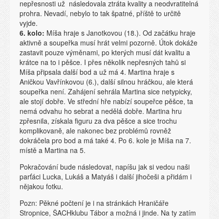
nepřesnosti už následovala ztráta kvality a neodvratitelná
prohra. Nevadí, nebylo to tak špatné, příště to určitě
vyjde.
6. kolo:
Míša hraje s Janotkovou (18.). Od začátku hraje
aktivně a soupeřka musí hrát velmi pozorně. Útok dokáže
zastavit pouze výměnami, po kterých musí dát kvalitu a
krátce na to i pěšce. I přes několik nepřesných tahů si
Míša připsala další bod a už má 4. Martina hraje s
Aničkou Vavřínkovou (6.), další silnou hráčkou, ale která
soupeřka není. Zahájení sehrála Martina sice netypicky,
ale stojí dobře. Ve střední hře nabízí soupeřce pěšce, ta
nemá odvahu ho sebrat a nedělá dobře. Martina hru
zpřesnila, získala figuru za dva pěšce a sice trochu
komplikovaně, ale nakonec bez problémů rovněž
dokráčela pro bod a má také 4. Po 6. kole je Míša na 7.
místě a Martina na 5.
Pokračování bude následovat, napíšu jak si vedou naši
parťáci Lucka, Lukáš a Matyáš i další jihočeši a přidám i
nějakou fotku.
Pozn: Pěkné počtení je i na stránkách Hraničáře
Stropnice, ŠACHklubu Tábor a možná i jinde. Na ty zatím