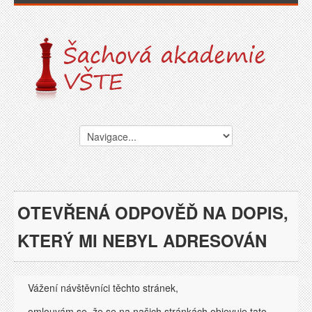
OTEVŘENÁ ODPOVĚĎ NA DOPIS,
KTERÝ MI NEBYL ADRESOVÁN
Vážení návštěvníci těchto stránek,
omlouvám se, že se na našich stránkách objevuje tato