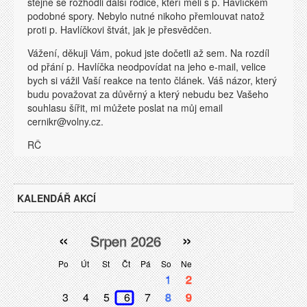
stejně se rozhodli další rodiče, kteří měli s p. Havlíčkem
podobné spory. Nebylo nutné nikoho přemlouvat natož
proti p. Havlíčkovi štvát, jak je přesvědčen.
Vážení, děkuji Vám, pokud jste dočetli až sem. Na rozdíl
od přání p. Havlíčka neodpovídat na jeho e-mail, velice
bych si vážil Vaší reakce na tento článek. Váš názor, který
budu považovat za důvěrný a který nebudu bez Vašeho
souhlasu šířit, mi můžete poslat na můj email
cernikr@volny.cz.
RČ
KALENDÁŘ AKCÍ
«
»
Srpen 2026
Po
Út
St
Čt
Pá
So
Ne
1
2
3
4
5
6
7
8
9