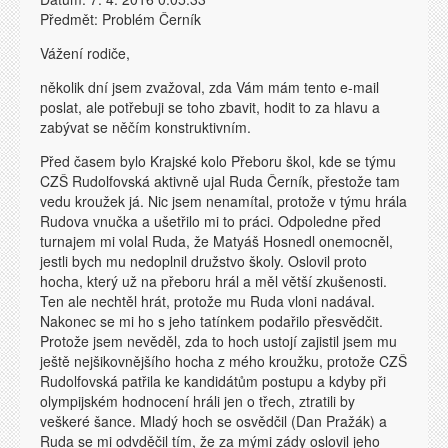
Předmět: Problém Černík
Vážení rodiče,
několik dní jsem zvažoval, zda Vám mám tento e-mail
poslat, ale potřebuji se toho zbavit, hodit to za hlavu a
zabývat se něčím konstruktivním.
Před časem bylo Krajské kolo Přeboru škol, kde se týmu
CZŠ Rudolfovská aktivně ujal Ruda Černík, přestože tam
vedu kroužek já. Nic jsem nenamítal, protože v týmu hrála
Rudova vnučka a ušetřilo mi to práci. Odpoledne před
turnajem mi volal Ruda, že Matyáš Hosnedl onemocněl,
jestli bych mu nedoplnil družstvo školy. Oslovil proto
hocha, který už na přeboru hrál a měl větší zkušenosti.
Ten ale nechtěl hrát, protože mu Ruda vloni nadával.
Nakonec se mi ho s jeho tatínkem podařilo přesvědčit.
Protože jsem nevěděl, zda to hoch ustojí zajistil jsem mu
ještě nejšikovnějšího hocha z mého kroužku, protože CZŠ
Rudolfovská patřila ke kandidátům postupu a kdyby při
olympijském hodnocení hráli jen o třech, ztratili by
veškeré šance. Mladý hoch se osvědčil (Dan Pražák) a
Ruda se mi odvděčil tím, že za mými zády oslovil jeho