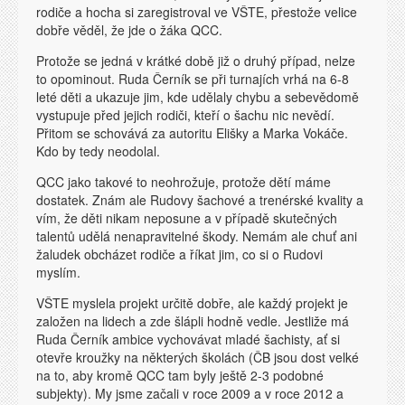
rodiče a hocha si zaregistroval ve VŠTE, přestože velice
dobře věděl, že jde o žáka QCC.
Protože se jedná v krátké době již o druhý případ, nelze
to opominout. Ruda Černík se při turnajích vrhá na 6-8
leté děti a ukazuje jim, kde udělaly chybu a sebevědomě
vystupuje před jejich rodiči, kteří o šachu nic nevědí.
Přitom se schovává za autoritu Elišky a Marka Vokáče.
Kdo by tedy neodolal.
QCC jako takové to neohrožuje, protože dětí máme
dostatek. Znám ale Rudovy šachové a trenérské kvality a
vím, že děti nikam neposune a v případě skutečných
talentů udělá nenapravitelné škody. Nemám ale chuť ani
žaludek obcházet rodiče a říkat jim, co si o Rudovi
myslím.
VŠTE myslela projekt určitě dobře, ale každý projekt je
založen na lidech a zde šlápli hodně vedle. Jestliže má
Ruda Černík ambice vychovávat mladé šachisty, ať si
otevře kroužky na některých školách (ČB jsou dost velké
na to, aby kromě QCC tam byly ještě 2-3 podobné
subjekty). My jsme začali v roce 2009 a v roce 2012 a