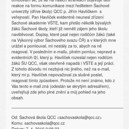
reakce na formu komunikace mezi ředitelem Šachové
univerzity (dříve školy) QCC p. Jiřím Havlíčkem s
veřejností. Pan Havlíček evidentně neunesl zřízení
Šachové akademie VŠTE, kam přešlo několik bývalých
žáků Šachové školy, kteří již neměli zájem jeho školu
navštěvovat. Dopisy, které psal nejen rodičům žáků (také
na Výkonný výbor Šachového svazu ČR) a v kterých mne
urážel a pomlouval, mi nestály za to, abych na ně
reagoval. V posledním e-mailu, plném pomluv, nepravd a
evidentních lží, který p. Havlíček rozeslal nejen rodičům
žáků ŠU QCC, však otevřeně napadá i VŠTE a její práci.
Z tohoto důvodu mi nezbývá nic jiného, než na e-mail,
který mi p. Havlíček nepovažoval za slušné poslat,
reagovat tímto způsobem. Protože mi není známo, kdo z
Vás tento e-mail zná (odeslán se skrytým adresářem),
uveřejňuji zde jeho plné znění a můj pohled na jeho
obsah.
—————————————————————————————
Od: Šachová škola QCC <sachovaskola@qcc.cz>
Komu: sachovaskola@qcc.cz
Datum: 7. 4. 2016 0:05:33