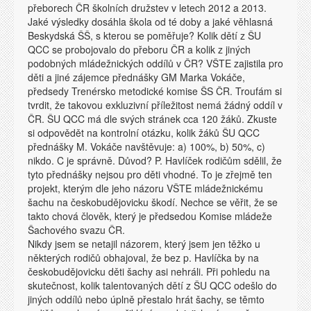
přeborech ČR školních družstev v letech 2012 a 2013.
Jaké výsledky dosáhla škola od té doby a jaké věhlasná
Beskydská ŠŠ, s kterou se poměřuje? Kolik dětí z ŠU
QCC se probojovalo do přeboru ČR a kolik z jiných
podobných mládežnických oddílů v ČR? VŠTE zajistila pro
děti a jiné zájemce přednášky GM Marka Vokáče,
předsedy Trenérsko metodické komise ŠS ČR. Troufám si
tvrdit, že takovou exkluzivní příležitost nemá žádný oddíl v
ČR. ŠU QCC má dle svých stránek cca 120 žáků. Zkuste
si odpovědět na kontrolní otázku, kolik žáků ŠU QCC
přednášky M. Vokáče navštěvuje: a) 100%, b) 50%, c)
nikdo. C je správně. Důvod? P. Havlíček rodičům sdělil, že
tyto přednášky nejsou pro děti vhodné. To je zřejmě ten
projekt, kterým dle jeho názoru VŠTE mládežnickému
šachu na českobudějovicku škodí. Nechce se věřit, že se
takto chová člověk, který je předsedou Komise mládeže
Šachového svazu ČR.
Nikdy jsem se netajil názorem, který jsem jen těžko u
některých rodičů obhajoval, že bez p. Havlíčka by na
českobudějovicku děti šachy asi nehráli. Při pohledu na
skutečnost, kolik talentovaných dětí z ŠU QCC odešlo do
jiných oddílů nebo úplně přestalo hrát šachy, se těmto