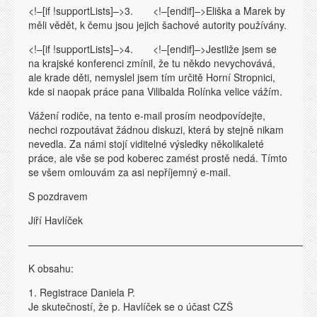
<!–[if !supportLists]–>3. <!–[endif]–>Eliška a Marek by
měli vědět, k čemu jsou jejich šachové autority používány.
<!–[if !supportLists]–>4. <!–[endif]–>Jestliže jsem se
na krajské konferenci zmínil, že tu někdo nevychovává,
ale krade děti, nemyslel jsem tím určitě Horní Stropnici,
kde si naopak práce pana Vilibalda Rolínka velice vážím.
Vážení rodiče, na tento e-mail prosím neodpovídejte,
nechci rozpoutávat žádnou diskuzi, která by stejně nikam
nevedla. Za námi stojí viditelné výsledky několikaleté
práce, ale vše se pod koberec zamést prostě nedá. Tímto
se všem omlouvám za asi nepříjemný e-mail.
S pozdravem
Jiří Havlíček
—————————————————————————————
K obsahu:
1. Registrace Daniela P.
Je skutečností, že p. Havlíček se o účast CZŠ