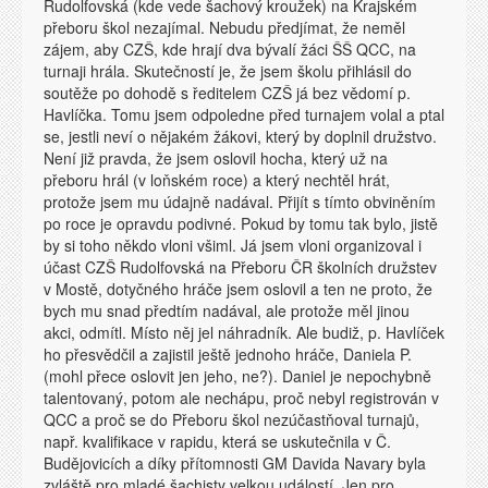
Rudolfovská (kde vede šachový kroužek) na Krajském
přeboru škol nezajímal. Nebudu předjímat, že neměl
zájem, aby CZŠ, kde hrají dva bývalí žáci ŠŠ QCC, na
turnaji hrála. Skutečností je, že jsem školu přihlásil do
soutěže po dohodě s ředitelem CZŠ já bez vědomí p.
Havlíčka. Tomu jsem odpoledne před turnajem volal a ptal
se, jestli neví o nějakém žákovi, který by doplnil družstvo.
Není již pravda, že jsem oslovil hocha, který už na
přeboru hrál (v loňském roce) a který nechtěl hrát,
protože jsem mu údajně nadával. Přijít s tímto obviněním
po roce je opravdu podivné. Pokud by tomu tak bylo, jistě
by si toho někdo vloni všiml. Já jsem vloni organizoval i
účast CZŠ Rudolfovská na Přeboru ČR školních družstev
v Mostě, dotyčného hráče jsem oslovil a ten ne proto, že
bych mu snad předtím nadával, ale protože měl jinou
akci, odmítl. Místo něj jel náhradník. Ale budiž, p. Havlíček
ho přesvědčil a zajistil ještě jednoho hráče, Daniela P.
(mohl přece oslovit jen jeho, ne?). Daniel je nepochybně
talentovaný, potom ale nechápu, proč nebyl registrován v
QCC a proč se do Přeboru škol nezúčastňoval turnajů,
např. kvalifikace v rapidu, která se uskutečnila v Č.
Budějovicích a díky přítomnosti GM Davida Navary byla
zvláště pro mladé šachisty velkou událostí. Jen pro