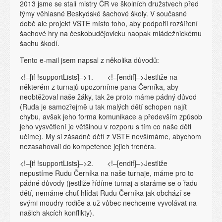
2013 jsme se stali mistry ČR ve školních družstvech před
týmy věhlasné Beskydské šachové školy. V současné
době ale projekt VŠTE místo toho, aby podpořil rozšíření
šachové hry na českobudějovicku naopak mládežnickému
šachu škodí.
Tento e-mail jsem napsal z několika důvodů:
<!–[if !supportLists]–>1. <!–[endif]–>Jestliže na
některém z turnajů upozorníme pana Černíka, aby
neobtěžoval naše žáky, tak že proto máme pádný důvod
(Ruda je samozřejmě u tak malých dětí schopen najít
chybu, avšak jeho forma komunikace a především způsob
jeho vysvětlení je většinou v rozporu s tím co naše děti
učíme). My si zásadně dětí z VŠTE nevšímáme, abychom
nezasahovali do kompetence jejich trenéra.
<!–[if !supportLists]–>2. <!–[endif]–>Jestliže
nepustíme Rudu Černíka na naše turnaje, máme pro to
pádné důvody (jestliže řídíme turnaj a staráme se o řadu
dětí, nemáme chuť hlídat Rudu Černíka jak obchází se
svými moudry rodiče a už vůbec nechceme vyvolávat na
našich akcích konflikty).