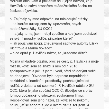
rodičům onlouvám a přikláním se k jejich názoru, že p.
Havlíček se stává hrobařem mládežnického šachu na
českobudějovicku.
5. Zajímaly by mne odpovědi na následující otázky:
– na kterém turnaji jsem byl upozorněn, abych
neobtěžoval žáky ŠU QCC?
– na jaký turnaj jsem nebyl vpuštěn a kde jsem obcházel
se svými moudry rodiče, případně které?
– jak používám (popř. zneužívám) šachové autority Elišky
Richtrové a Marka Vokáče?
– o co opírá p. Havlíček názor, že „krademe děti“?
Možná si kladete otázku, proč se cesty p. Havlíčka a moje
rozešli, když jsem se snažil s ním od r. 2010
spolupracovat a jak už jsem uvedl, před některými rodiči
ho obhajoval. Důvodem bylo naprosto neprůhledné
nakládání s finančními prostředky, pocházejícími od
rodičů, z dotací a od sponzorů. P. Havlíček udělal z ŠU
QCC, která je jako součást QCC Č. BUdějovice s právní
formou občanského sdružení, soukromou firmu.
Respektoval jsem jeho názor, že když se to někomu
nelíbí, „ať se sebere a jde o dveře dál“ a šel jsem. A