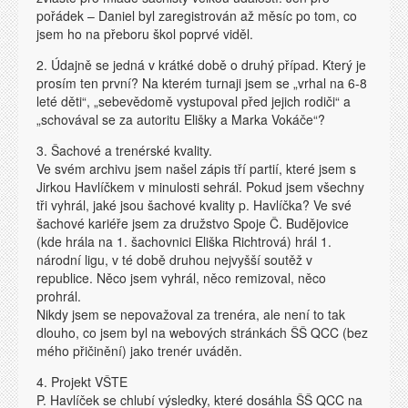
pořádek – Daniel byl zaregistrován až měsíc po tom, co
jsem ho na přeboru škol poprvé viděl.
2. Údajně se jedná v krátké době o druhý případ. Který je
prosím ten první? Na kterém turnaji jsem se „vrhal na 6-8
leté děti“, „sebevědomě vystupoval před jejich rodiči“ a
„schovával se za autoritu Elišky a Marka Vokáče“?
3. Šachové a trenérské kvality.
Ve svém archivu jsem našel zápis tří partií, které jsem s
Jirkou Havlíčkem v minulosti sehrál. Pokud jsem všechny
tři vyhrál, jaké jsou šachové kvality p. Havlíčka? Ve své
šachové kariéře jsem za družstvo Spoje Č. Budějovice
(kde hrála na 1. šachovnici Eliška Richtrová) hrál 1.
národní ligu, v té době druhou nejvyšší soutěž v
republice. Něco jsem vyhrál, něco remizoval, něco
prohrál.
Nikdy jsem se nepovažoval za trenéra, ale není to tak
dlouho, co jsem byl na webových stránkách ŠŠ QCC (bez
mého přičinění) jako trenér uváděn.
4. Projekt VŠTE
P. Havlíček se chlubí výsledky, které dosáhla ŠŠ QCC na