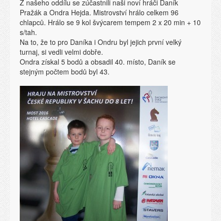
Z našeho oddílu se zúčastnili naši noví hráči Daník
Pražák a Ondra Hejda. Mistrovství hrálo celkem 96
chlapců. Hrálo se 9 kol švýcarem tempem 2 x 20 min + 10
s/tah.
Na to, že to pro Daníka i Ondru byl jejich první velký
turnaj, si vedli velmi dobře.
Ondra získal 5 bodů a obsadil 40. místo, Daník se
stejným počtem bodů byl 43.