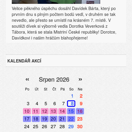
Velice pěkného úspěchu dosáhl Davídek Bárta, který po
prvním dnu s plným počtem bodů vedl, v druhém se tak
nevedlo, ale přesto se umístil na krásném 7. místě. V
soutěži dívek si výborně vedla Dorotka Veverková z
Tábora, která se stala Mistriní České republiky! Dorotce,
Davídkovi i našim hráčům blahopřejeme!
KALENDÁŘ AKCÍ
«
»
Srpen 2026
Po
Út
St
Čt
Pá
So
Ne
1
2
3
4
5
6
7
8
9
10
11
12
13
14
15
16
17
18
19
20
21
22
23
24
25
26
27
28
29
30