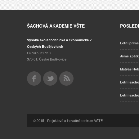
ŠACHOVÁ AKADEMIE VŠTE
POSLEDN
Vysoká škola technická a ekonomická v
Letní přímě
Českých Budějovicích
Okružní 517/10
Jsme zpát
370 01, České Budějovice
Matyáš Hok
Letní šacho
Letní šacho
© 2015 - Projektové a inovační centrum VŠTE