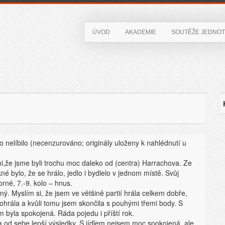
ÚVOD
AKADEMIE
SOUTĚŽE JEDNOT
o nelíbilo (necenzurováno; originály uloženy k nahlédnutí u
e mi,že jsme byli trochu moc daleko od (centra) Harrachova. Ze
né bylo, že se hrálo, jedlo i bydlelo v jednom místě. Svůj
orné, 7.-9. kolo – hnus.
. Myslím si, že jsem ve většině partií hrála celkem dobře,
ohrála a kvůli tomu jsem skončila s pouhými třemi body. S
byla spokojená. Ráda pojedu i příští rok.
 od sebe lepší výsledky. S jídlem nejsem moc spokojená, ale