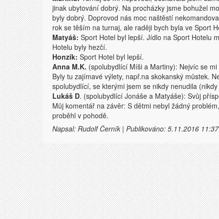
jinak ubytování dobrý. Na procházky jsme bohužel moc ne
byly dobrý. Doprovod nás moc naštěstí nekomandoval. 
rok se těším na turnaj, ale raději bych byla ve Sport H
Matyáš:
Sport Hotel byl lepší. Jídlo na Sport Hotelu
Hotelu byly hezčí.
Honzík:
Sport Hotel byl lepší.
Anna M.K.
(spolubydlící Míši a Martiny): Nejvíc se mi 
Byly tu zajímavé výlety, např.na skokanský můstek. N
spolubydlící, se kterými jsem se nikdy nenudila (ni
Lukáš D
. (spolubydlící Jonáše a Matyáše): Svůj pří
Můj komentář na závěr: S dětmi nebyl žádný problém, 
proběhl v pohodě.
Napsal: Rudolf Černík | Publikováno: 5.11.2016 11:37