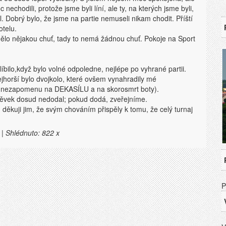
chodili, protože jsme byli líní, ale ty, na kterých jsme byli,
Dobrý bylo, že jsme na partie nemuseli nikam chodit. Příští
otelu.
 mělo nějakou chuť, tady to nemá žádnou chuť. Pokoje na Sport
líbilo,když bylo volné odpoledne, nejlépe po vyhrané partii.
ejhorší bylo dvojkolo, které ovšem vynahradily mé
kdy nezapomenu na DEKASÍLU a na skorosmrt boty).
spěvek dosud nedodal; pokud dodá, zveřejníme.
děkuji jim, že svým chováním přispěly k tomu, že celý turnaj
 | Shlédnuto: 822 x
P