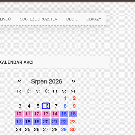
LIVCŮ
SOUTĚŽE DRUŽSTEV
ODDÍL
ODKAZY
KALENDÁŘ AKCÍ
«
»
Srpen 2026
Po
Út
St
Čt
Pá
So
Ne
1
2
3
4
5
6
7
8
9
10
11
12
13
14
15
16
17
18
19
20
21
22
23
24
25
26
27
28
29
30