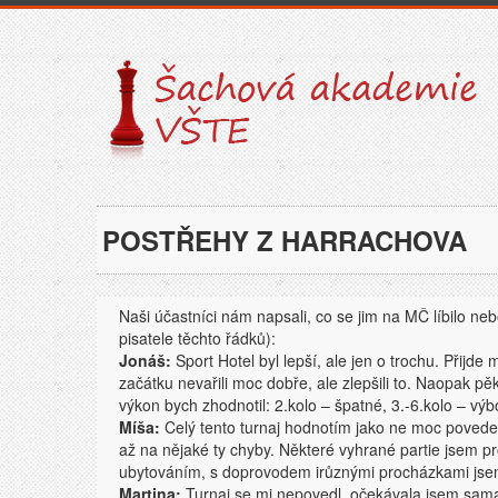
POSTŘEHY Z HARRACHOVA
Naši účastníci nám napsali, co se jim na MČ líbilo neb
pisatele těchto řádků):
Jonáš:
Sport Hotel byl lepší, ale jen o trochu. Přijd
začátku nevařili moc dobře, ale zlepšili to. Naopak pěk
výkon bych zhodnotil: 2.kolo – špatné, 3.-6.kolo – výb
Míša:
Celý tento turnaj hodnotím jako ne moc povedený
až na nějaké ty chyby. Některé vyhrané partie jsem pr
ubytováním, s doprovodem irůznými procházkami jsem 
Martina:
Turnaj se mi nepovedl, očekávala jsem sama