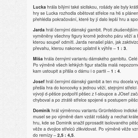
Lucka
hrála bílými také sicilskou, rošády ale byly k
hry se Lucka rozhodla obětovat střelce na h6 s plán
přehlédla pokračování, které by jí dalo lepší hru a sp
Jarda
hrál černými dámský gambit. Proti zkušenějšímu 
vyměněny všechny figury kromě jednoho páru věží a h
kterou soupeř odmítl. Jarda nenašel plán, jak zaktivi
převahu, kterou nakonec uplatnil k výhře –
1 : 3
.
Míša
hrála černými variantu dámského gambitu. Celé 
Po výměně všech lehkých figur stačila malá nepozor
kam ustoupit a přišla o dámu i o partii –
1 : 4
.
Josef
hrál černými dámský gambit a ten mu docela vy
přešla hra do koncovky s jednou věží, stejnými střelci
vývoji d-pěšce podpořil pěšec z f-sloupce a JOsef za
chyboval a po ztrátě střelce spojené s postupem pěšc
Dominik
hrál výměnnou variantu Grünfeldovo indické a
musel se po výměně dam vzdát rošády a nechat krále
hru, kde se Dominik snažil pprosadit isolovaného pěš
věže a dvojice střelců zlikvidovat. Po výměně věže vzni
do remízy –
2,5 : 4,5
.