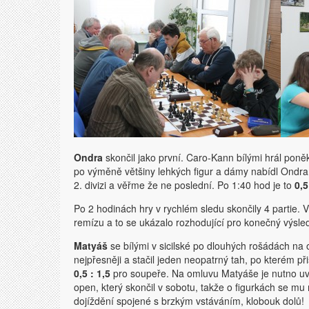
Ondra
skončil jako první. Caro-Kann bílými hrál poněk
po výměně většiny lehkých figur a dámy nabídl Ondra 
2. divizi a věřme že ne poslední. Po 1:40 hod je to
0,5
Po 2 hodinách hry v rychlém sledu skončily 4 partie. 
remízu a to se ukázalo rozhodující pro konečný výsle
Matyáš
se bílými v sicilské po dlouhých rošádách na 
nejpřesněji a stačil jeden neopatrný tah, po kterém 
0,5 : 1,5
pro soupeře. Na omluvu Matyáše je nutno uvé
open, který skončil v sobotu, takže o figurkách se mu
dojíždění spojené s brzkým vstáváním, klobouk dolů!