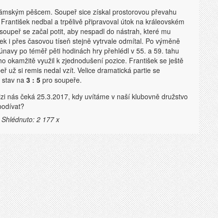
 dámským pěšcem. Soupeř sice získal prostorovou převahu
rantišek nedbal a trpělivě připravoval útok na králeovském
soupeř se začal potit, aby nespadl do nástrah, které mu
išek i přes časovou tíseň stejně vytrvale odmítal. Po výměně
únavy po téměř pěti hodinách hry přehlédl v 55. a 59. tahu
o okamžitě využil k zjednodušení pozice. František se ještě
ř už si remis nedal vzít. Velice dramatická partie se
ý stav na
3 : 5
pro soupeře.
zi nás čeká 25.3.2017, kdy uvítáme v naší klubovně družstvo
podívat?
 Shlédnuto: 2 177 x