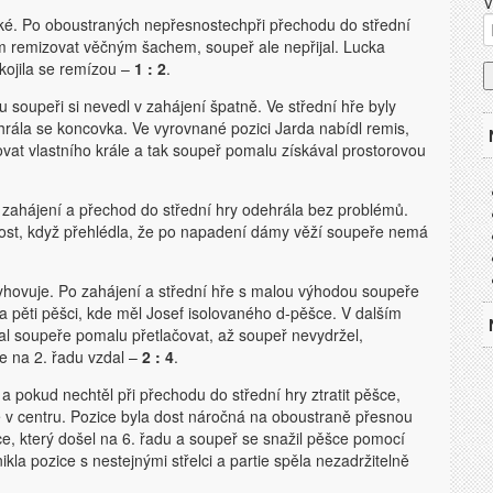
V
rátké. Po oboustraných nepřesnostechpři přechodu do střední
em remizovat věčným šachem, soupeř ale nepřijal. Lucka
okojila se remízou –
1 : 2
.
soupeři si nevedl v zahájení špatně. Ve střední hře byly
rála se koncovka. Ve vyrovnané pozici Jarda nabídl remis,
zovat vlastního krále a tak soupeř pomalu získával prostorovou
zahájení a přechod do střední hry odehrála bez problémů.
nost, když přehlédla, že po napadení dámy věží soupeře nemá
hovuje. Po zahájení a střední hře s malou výhodou soupeře
 a pěti pěšci, kde měl Josef isolovaného d-pěšce. V dalším
čal soupeře pomalu přetlačovat, až soupeř nevydržel,
e na 2. řadu vzdal –
2 : 4
.
 pokud nechtěl při přechodu do střední hry ztratit pěšce,
 v centru. Pozice byla dost náročná na oboustraně přesnou
ce, který došel na 6. řadu a soupeř se snažil pěšce pomocí
kla pozice s nestejnými střelci a partie spěla nezadržitelně