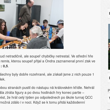
ud netradičně, ale soupeř chybičky netrestal. Ve střední hře
remis, kterou soupeř přijal a Ondra zaznamenal první zisk ve
 : 0,5
.
Všechny byly dobře rozehrané, ale získali jsme z nich pouze 1
dek.
obou stranách pustil do nástupu nä královském křídle. Nehrál
P
přišla ztráta figury a po dvou hodinách hry konec partie –
st, že hrál celý týden po odpolednech po škole turnaj QCC
 možná zdálo i v noci. Když se k tomu přidá každodenní