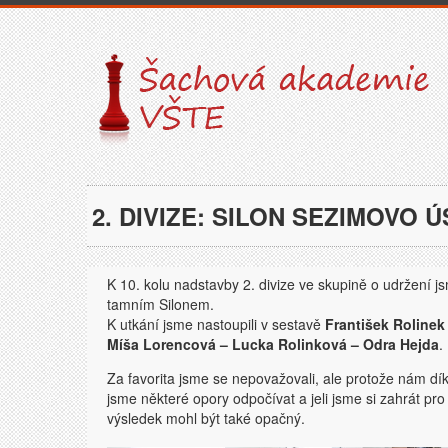
2. DIVIZE: SILON SEZIMOVO ÚS
K 10. kolu nadstavby 2. divize ve skupině o udržení js
tamním Silonem.
K utkání jsme nastoupili v sestavě
František Rolinek
Míša Lorencová – Lucka Rolinková – Odra Hejda
.
Za favorita jsme se nepovažovali, ale protože nám d
jsme některé opory odpočívat a jeli jsme si zahrát pro
výsledek mohl být také opačný.