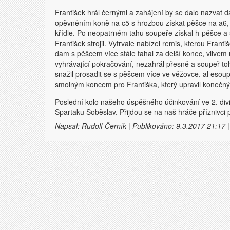
František hrál černými a zahájení by se dalo nazvat
opěvněním koně na c5 s hrozbou získat pěšce na a6, F
křídle. Po neopatrném tahu soupeře získal h-pěšce a 
František strojil. Vytrvale nabízel remis, kterou Frant
dam s pěšcem více stále tahal za delší konec, vlivem 
vyhrávající pokračování, nezahrál přesně a soupeř toh
snažil prosadit se s pěšcem více ve věžovce, al esoupe
smolným koncem pro Františka, který upravil konečn
Poslední kolo našeho úspěšného účinkování ve 2. divi
Spartaku Soběslav. Přijdou se na naš hráče příznivci 
Napsal: Rudolf Černík | Publikováno: 9.3.2017 21:17 |