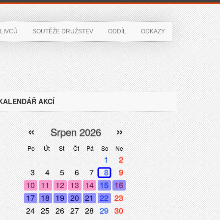
LIVCŮ
SOUTĚŽE DRUŽSTEV
ODDÍL
ODKAZY
KALENDÁŘ AKCÍ
«
»
Srpen 2026
Po
Út
St
Čt
Pá
So
Ne
1
2
3
4
5
6
7
8
9
10
11
12
13
14
15
16
17
18
19
20
21
22
23
24
25
26
27
28
29
30