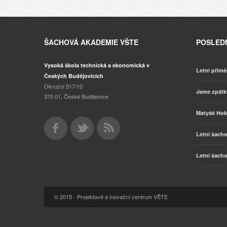
ŠACHOVÁ AKADEMIE VŠTE
POSLEDN
Vysoká škola technická a ekonomická v
Letní přímě
Českých Budějovicích
Okružní 517/10
Jsme zpát
370 01, České Budějovice
Matyáš Hok
Letní šacho
Letní šacho
© 2015 - Projektové a inovační centrum VŠTE