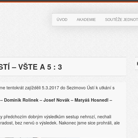
ÚVOD
AKADEMIE
SOUTĚŽE JEDNOT
TÍ – VŠTE A 5 : 3
me tentokrát zajížděli 5.3.2017 do Sezimovo Ústí k utkání s
 – Dominik Rolinek – Josef Novák – Matyáš Hosnedl –
íky předchozím dobrým výsledkům sestup nehrozí, nechali
 radost, bez nervů o výsledek. Nakonec jsme sice prohráli, ale