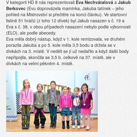
V kategorii HD 8 nás reprezentovali
Eva Nechvátalová
a
Jakub
Berkovec
(Evu doprovázela maminka, Jakuba tatínek – jeho
pohled na Mistrovství si přečtěte na konci článku). Ve startovní
listině 51 hráčů (z toho 12 dívek) byl Jakub nasazen s č. 19 a
Eva s č. 38, v obou případech nasazení nebylo podle výkonnosti
(ELO), ale podle abecedy.
Eva měla dobrý nástup, když v 1. kole remizovala, ve druhém
porazila Jakuba a po 5. kole měla 3,5 bodu a držela se v
dívkách na 3. místě. V neděli se jí už nedařilo a když další body
nepřipojila, skončila se 3,5 b. celkově na 37. místě, ale v
dívkách na velmi pěkném 4. místě.