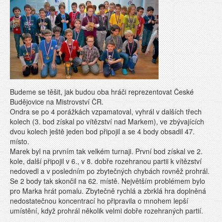
Budeme se těšit, jak budou oba hráči reprezentovat České
Budějovice na Mistrovství ČR.
Ondra se po 4 porážkách vzpamatoval, vyhrál v dalších třech
kolech (3. bod získal po vítězství nad Markem), ve zbývajících
dvou kolech ještě jeden bod připojil a se 4 body obsadil 47.
místo.
Marek byl na prvním tak velkém turnaji. První bod získal ve 2.
kole, další připojil v 6., v 8. dobře rozehranou partii k vítězství
nedovedl a v posledním po zbytečných chybách rovněž prohrál.
Se 2 body tak skončil na 62. místě. Největším problémem bylo
pro Marka hrát pomalu. Zbytečně rychlá a zbrklá hra doplněná
nedostatečnou koncentrací ho připravila o mnohem lepší
umístění, když prohrál několik velmi dobře rozehraných partií.