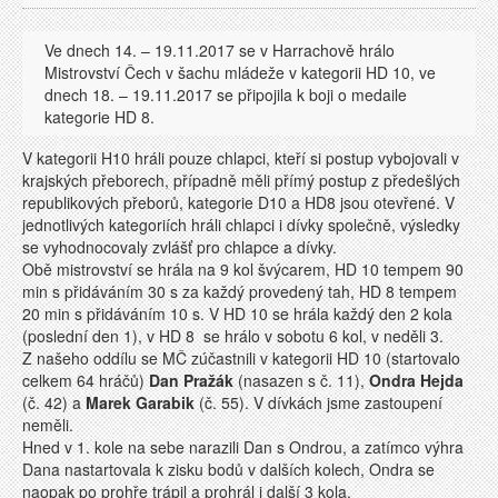
Ve dnech 14. – 19.11.2017 se v Harrachově hrálo
Mistrovství Čech v šachu mládeže v kategorii HD 10, ve
dnech 18. – 19.11.2017 se připojila k boji o medaile
kategorie HD 8.
V kategorii H10 hráli pouze chlapci, kteří si postup vybojovali v
krajských přeborech, případně měli přímý postup z předešlých
republikových přeborů, kategorie D10 a HD8 jsou otevřené. V
jednotlivých kategoriích hráli chlapci i dívky společně, výsledky
se vyhodnocovaly zvlášť pro chlapce a dívky.
Obě mistrovství se hrála na 9 kol švýcarem, HD 10 tempem 90
min s přidáváním 30 s za každý provedený tah, HD 8 tempem
20 min s přidáváním 10 s. V HD 10 se hrála každý den 2 kola
(poslední den 1), v HD 8 se hrálo v sobotu 6 kol, v neděli 3.
Z našeho oddílu se MČ zúčastnili v kategorii HD 10 (startovalo
celkem 64 hráčů)
Dan Pražák
(nasazen s č. 11),
Ondra Hejda
(č. 42) a
Marek Garabik
(č. 55). V dívkách jsme zastoupení
neměli.
Hned v 1. kole na sebe narazili Dan s Ondrou, a zatímco výhra
Dana nastartovala k zisku bodů v dalších kolech, Ondra se
naopak po prohře trápil a prohrál i další 3 kola.