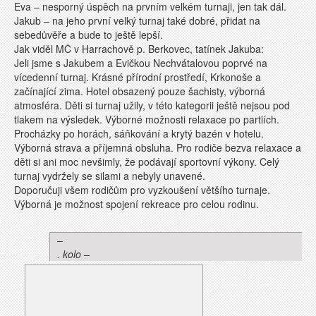
Eva – nesporný úspěch na prvním velkém turnaji, jen tak dál.
Jakub – na jeho první velký turnaj také dobré, přidat na
sebedůvěře a bude to ještě lepší.
Jak viděl MČ v Harrachově p. Berkovec, tatínek Jakuba:
Jeli jsme s Jakubem a Evičkou Nechvátalovou poprvé na
vícedenní turnaj. Krásné přírodní prostředí, Krkonoše a
začínající zima. Hotel obsazený pouze šachisty, výborná
atmosféra. Děti si turnaj užily, v této kategorii ještě nejsou pod
tlakem na výsledek. Výborné možnosti relaxace po partiích.
Procházky po horách, sáňkování a krytý bazén v hotelu.
Výborná strava a příjemná obsluha. Pro rodiče bezva relaxace a
děti si ani moc nevšimly, že podávají sportovní výkony. Celý
turnaj vydržely se silami a nebyly unavené.
Doporučuji všem rodičům pro vyzkoušení většího turnaje.
Výborná je možnost spojení rekreace pro celou rodinu.
–
. kolo –