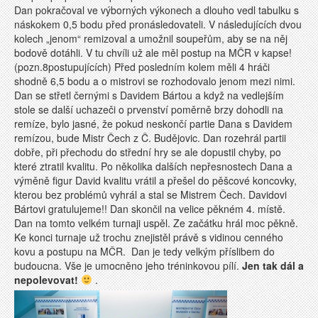
Dan pokračoval ve výborných výkonech a dlouho vedl tabulku s
náskokem 0,5 bodu před pronásledovateli. V následujících dvou
kolech „jenom“ remizoval a umožnil soupeřům, aby se na něj
bodově dotáhli. V tu chvíli už ale měl postup na MČR v kapse!
(pozn.8postupujících) Před posledním kolem měli 4 hráči
shodně 6,5 bodu a o mistrovi se rozhodovalo jenom mezi nimi.
Dan se střetl černými s Davidem Bártou a když na vedlejším
stole se další uchazeči o prvenství poměrně brzy dohodli na
remíze, bylo jasné, že pokud neskončí partie Dana s Davidem
remízou, bude Mistr Čech z Č. Budějovic. Dan rozehrál partii
dobře, při přechodu do střední hry se ale dopustil chyby, po
které ztratil kvalitu. Po několika dalších nepřesnostech Dana a
výměně figur David kvalitu vrátil a přešel do pěšcové koncovky,
kterou bez problémů vyhrál a stal se Mistrem Čech. Davidovi
Bártovi gratulujeme!! Dan skončil na velice pěkném 4. místě.
Dan na tomto velkém turnaji uspěl. Ze začátku hrál moc pěkně.
Ke konci turnaje už trochu znejistěl právě s vidinou cenného
kovu a postupu na MČR. Dan je tedy velkým příslibem do
budoucna. Vše je umocněno jeho tréninkovou pílí.
Jen tak dál a
nepolevovat!
.