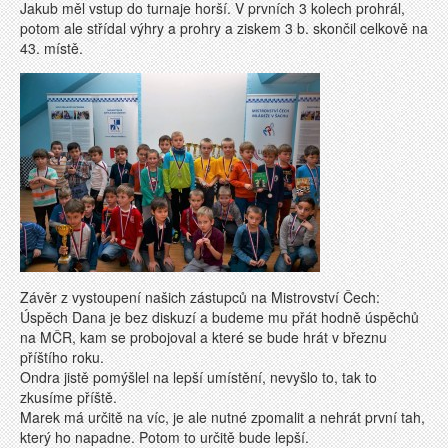
Jakub měl vstup do turnaje horší. V prvních 3 kolech prohrál,
potom ale střídal výhry a prohry a ziskem 3 b. skončil celkově na
43. místě.
Závěr z vystoupení našich zástupců na Mistrovství Čech:
Úspěch Dana je bez diskuzí a budeme mu přát hodně úspěchů
na MČR, kam se probojoval a které se bude hrát v březnu
příštího roku.
Ondra jistě pomýšlel na lepší umístění, nevyšlo to, tak to
zkusíme příště.
Marek má určitě na víc, je ale nutné zpomalit a nehrát první tah,
který ho napadne. Potom to určitě bude lepší.