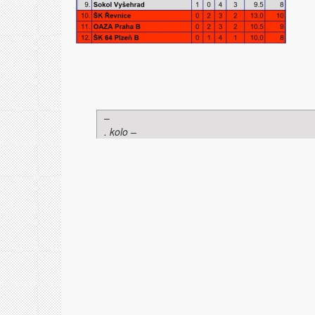
–
. kolo –