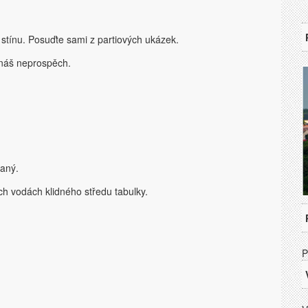
e stínu. Posuďte sami z partiových ukázek.
 náš neprospěch.
naný.
ch vodách klidného středu tabulky.
P