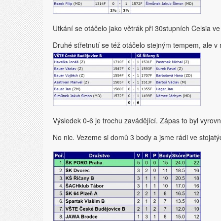
Utkání se otáčelo jako větrák při 30stupních Celsia v
Druhé střetnutí se též otáčelo stejným tempem, ale v
Výsledek 0-6 je trochu zavádějící. Zápas to byl vyrov
No nic. Vezeme si domů 3 body a jsme rádi ve stojatý