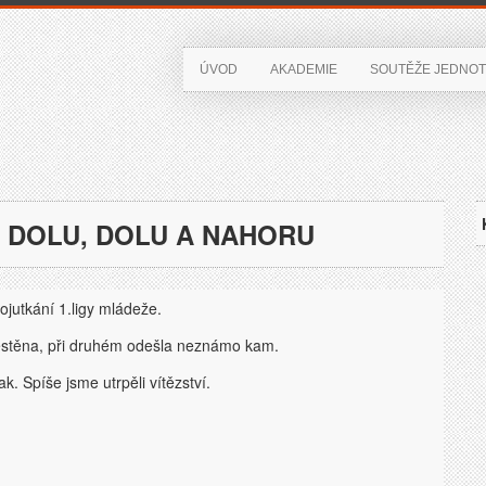
ÚVOD
AKADEMIE
SOUTĚŽE JEDNOT
A DOLU, DOLU A NAHORU
ojutkání 1.ligy mládeže.
štěstěna, při druhém odešla neznámo kam.
. Spíše jsme utrpěli vítězství.