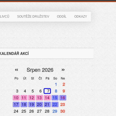
LIVCŮ
SOUTĚŽE DRUŽSTEV
ODDÍL
ODKAZY
KALENDÁŘ AKCÍ
«
»
Srpen 2026
Po
Út
St
Čt
Pá
So
Ne
1
2
3
4
5
6
7
8
9
10
11
12
13
14
15
16
17
18
19
20
21
22
23
24
25
26
27
28
29
30