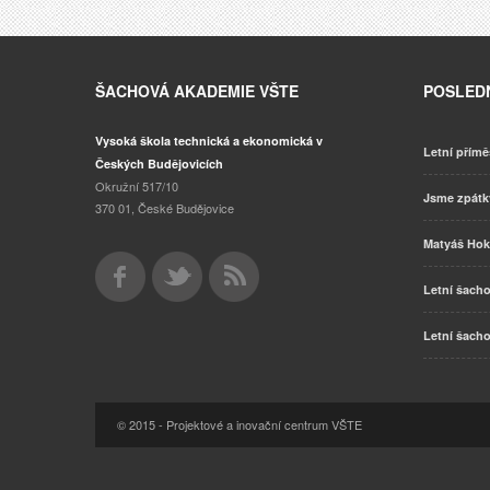
ŠACHOVÁ AKADEMIE VŠTE
POSLEDN
Vysoká škola technická a ekonomická v
Letní přímě
Českých Budějovicích
Okružní 517/10
Jsme zpát
370 01, České Budějovice
Matyáš Hok
Letní šacho
Letní šacho
© 2015 - Projektové a inovační centrum VŠTE