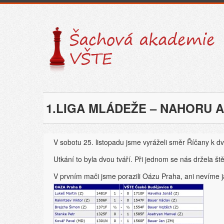
1.LIGA MLÁDEŽE – NAHORU 
V sobotu 25. listopadu jsme vyráželi směr Říčany k dv
Utkání to byla dvou tváří. Při jednom se nás držela 
V prvním mači jsme porazili Oázu Praha, ani nevíme jak