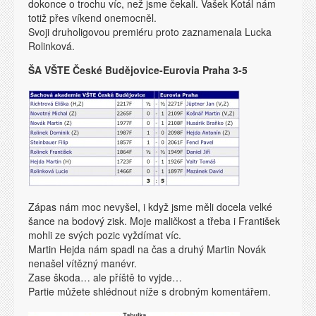
dokonce o trochu víc, než jsme čekali. Vašek Kotál nám
totiž přes víkend onemocněl.
Svoji druholigovou premiéru proto zaznamenala Lucka
Rolinková.
ŠA VŠTE České Budějovice-Eurovia Praha 3-5
Zápas nám moc nevyšel, i když jsme měli docela velké
šance na bodový zisk. Moje maličkost a třeba i František
mohli ze svých pozic vyždímat víc.
Martin Hejda nám spadl na čas a druhý Martin Novák
nenašel vítězný manévr.
Zase škoda… ale příště to vyjde…
Partie můžete shlédnout níže s drobným komentářem.