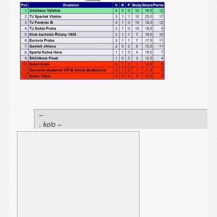
–
. kolo –