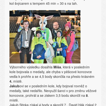
kol švýcarem s tempem 45 min + 30 s na tah.
Výborného výsledku dosáhla
Míša
, která v posledním
kole bojovala o medaily, ale chyba v pěšcové koncovce
vedla k prohře a se 4,5 body skončila na přesto krásném
4.
místě.
Jakub
ovi se v posledním kole, kdy bojoval rovněž o
medaily, také nedařilo. Nevyužil šanci v pro změnu věžové
koncovce, prohrál a se ziskem 3,5 bodu skončil na
8
.
místě.
Jakub Stinka získal 4 body a skončil 7., David Hák získal 2