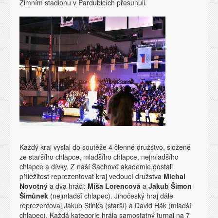
Zimním stadionu v Pardubicích přesunuli.
Každý kraj vyslal do soutěže 4 členné družstvo, složené
ze staršího chlapce, mladšího chlapce, nejmladšího
chlapce a dívky. Z naší Šachové akademie dostali
příležitost reprezentovat kraj vedoucí družstva
Michal
Novotný
a dva hráči:
Míša Lorencová
a
Jakub Šimon
Šimůnek
(nejmladší chlapec). Jihočeský hraj dále
reprezentoval Jakub Stinka (starší) a David Hák (mladší
chlapec). Každá kategorie hrála samostatný turnaj na 7