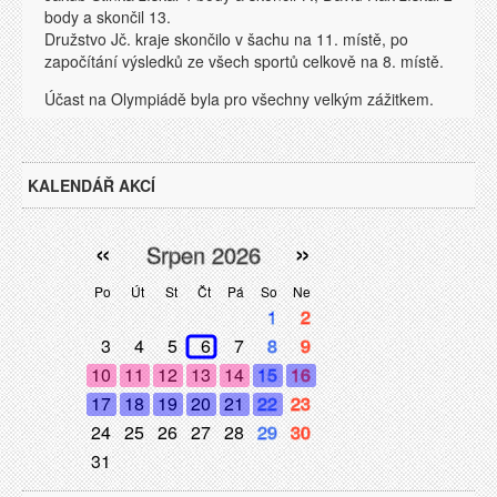
body a skončil 13.
Družstvo Jč. kraje skončilo v šachu na 11. místě, po
započítání výsledků ze všech sportů celkově na 8. místě.
Účast na Olympiádě byla pro všechny velkým zážitkem.
KALENDÁŘ AKCÍ
«
»
Srpen 2026
Po
Út
St
Čt
Pá
So
Ne
1
2
3
4
5
6
7
8
9
10
11
12
13
14
15
16
17
18
19
20
21
22
23
24
25
26
27
28
29
30
31