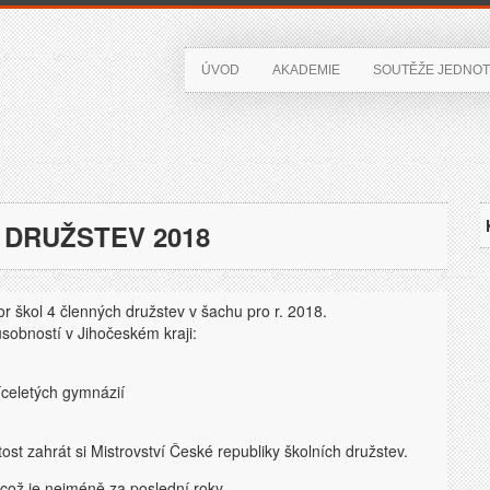
ÚVOD
AKADEMIE
SOUTĚŽE JEDNOT
DRUŽSTEV 2018
 škol 4 členných družstev v šachu pro r. 2018.
ůsobností v Jihočeském kraji:
 víceletých gymnázií
tost zahrát si Mistrovství České republiky školních družstev.
 což je nejméně za poslední roky.