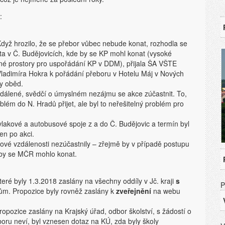
:
. Když hrozilo, že se přebor vůbec nebude konat, rozhodla se
a v Č. Budějovicích, kde by se KP mohl konat (vysoké
né prostory pro uspořádání KP v DDM), přijala ŠA VŠTE
Vladimíra Hokra k pořádání přeboru v Hotelu Máj v Nových
ky oběd.
vzdálené, svědčí o úmyslném nezájmu se akce zúčastnit. To,
lém do N. Hradů přijet, ale byl to neřešitelný problém pro
lakové a autobusové spoje z a do Č. Budějovic a termín byl
en po akci.
zdové vzdálenosti nezúčastnily – zřejmě by v případě postupu
 by se MČR mohlo konat.
které byly 1.3.2018 zaslány na všechny oddíly v Jč. kraji
s
P
ům. Propozice byly rovněž zaslány k
zveřejnění
na webu
ropozice zaslány na Krajský úřad, odbor školství, s žádostí o
oru neví, byl vznesen dotaz na KÚ, zda byly školy