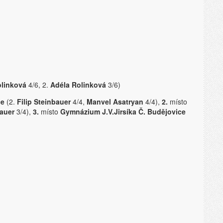
olinková
4/6, 2.
Adéla Rolinková
3/6)
ce
(2.
Filip Steinbauer
4/4,
Manvel Asatryan
4/4),
2.
místo
auer
3/4),
3.
místo
Gymnázium J.V.Jirsíka Č. Budějovice