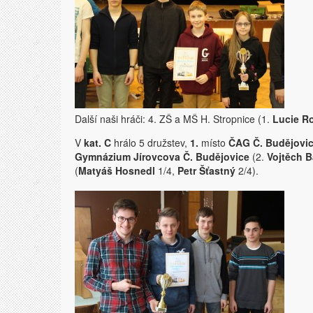
Další naši hráči: 4. ZŠ a MŠ H. Stropnice (1.
Lucie R
V
kat. C
hrálo 5 družstev,
1.
místo
ČAG Č. Budějovi
Gymnázium Jírovcova Č. Budějovice
(2.
Vojtěch B
(
Matyáš Hosnedl
1/4,
Petr Šťastný
2/4).