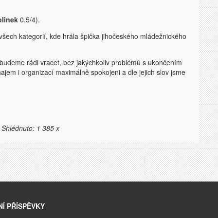
linek
0,5/4).
 všech kategorií, kde hrála špička jihočeského mládežnického
 budeme rádi vracet, bez jakýchkoliv problémů s ukončením
najem i organizací maximálně spokojeni a dle jejich slov jsme
 Shlédnuto: 1 385 x
Í PŘÍSPĚVKY