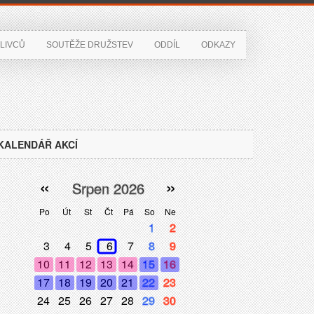
LIVCŮ
SOUTĚŽE DRUŽSTEV
ODDÍL
ODKAZY
KALENDÁŘ AKCÍ
«
»
Srpen 2026
Po
Út
St
Čt
Pá
So
Ne
1
2
3
4
5
6
7
8
9
10
11
12
13
14
15
16
17
18
19
20
21
22
23
24
25
26
27
28
29
30