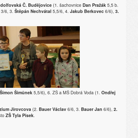
dolfovská Č. Budějovice
(1. šachovnice
Dan Pražák
5,5 b.
3/6, 3.
Štěpán Nechvátal
5,5/6, 4.
Jakub Berkovec
6/6),
3.
 Šimon Šimůnek
5,5/6), 6. ZŠ a MŠ Dobrá Voda (1.
Ondřej
ium Jírovcova
(2.
Bauer Václav
6/6, 3.
Bauer Jan
6/6),
2.
sto
ZŠ Tyla Písek
.