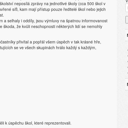
V
olství neposílá zprávy na jednotlivé školy (cca 500 škol v
vřené síťi, kam mají přístup pouze ředitelé škol nebo jejich
at.
em a selhaly i oddíly, jsou výmluvy na špatnou informovanost
škoda, že kvůli neschopnosti některých lidí se nemohly
účastníky přivítal a popřál všem úspěch v tak krásné hře,
tujících se ve všech skupinách hrálo každý s každým,
ěli k úspěchu škol, které reprezentovali.