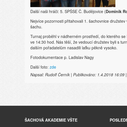
Další naši hráči: 5. SPŠSE Č. Budějovice (
Dominik Ro
Nejvíce pozornosti přitahovali 1. šachovnice družstev
šachu.
Turnaj proběhl v nádherném prostředí, do kterého se
ve 14:30 hod. Nás těší, že vedoucí družstev byli s tur
dalším pořadatelům nasadili laťku pěkně vysoko.
Fotodokumentace p. Ladislav Nagy
Další foto:
zde
Napsal: Rudolf Černík | Publikováno: 1.4.2018 16:09 |
ŠACHOVÁ AKADEMIE VŠTE
POSLEDN