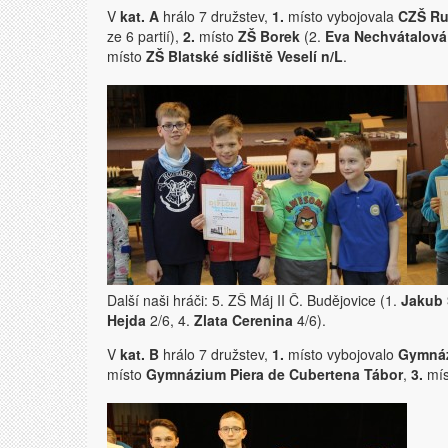
V
kat. A
hrálo 7 družstev,
1.
místo vybojovala
CZŠ Ru
ze 6 partií),
2.
místo
ZŠ Borek
(2.
Eva Nechvátalová
místo
ZŠ Blatské sídliště Veselí n/L
.
Další naši hráči: 5. ZŠ Máj II Č. Budějovice (1.
Jakub
Hejda
2/6, 4.
Zlata Cerenina
4/6).
V
kat. B
hrálo 7 družstev,
1.
místo vybojovalo
Gymnáz
místo
Gymnázium Piera de Cubertena Tábor
,
3.
mí