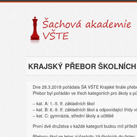
KRAJSKÝ PŘEBOR ŠKOLNÍCH 
Dne 28.3.2018 pořádala ŠA VŠTE Krajské finále přebor
Přebor byl pořádán ve třech kategoriích pro školy s p
– kat. A: 1.-5. tř. základních škol
– kat. B: 6.-9. tř. základních škol a odpovídající třídy
– kat. C: gymnázia, střední školy a učiliště
První dvě družstva v každé kategorii budou mít příleži
Přeboru škol se letos zúčastnilo 19 školních družstev,