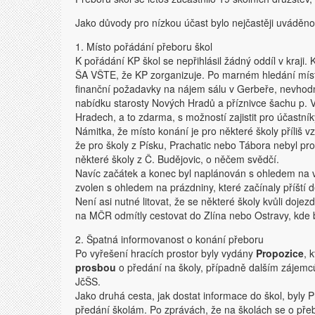
Jako důvody pro nízkou účast bylo nejčastěji uváděno
1. Místo pořádání přeboru škol
K pořádání KP škol se nepřihlásil žádný oddíl v kraji
ŠA VŠTE, že KP zorganizuje. Po marném hledání míst
finanční požadavky na nájem sálu v Gerbeře, nevhod
nabídku starosty Nových Hradů a příznivce šachu p. 
Hradech, a to zdarma, s možností zajistit pro účastní
Námitka, že místo konání je pro některé školy příliš 
že pro školy z Písku, Prachatic nebo Tábora nebyl prob
některé školy z Č. Budějovic, o něčem svědčí.
Navíc začátek a konec byl naplánován s ohledem na v
zvolen s ohledem na prázdniny, které začínaly příští d
Není asi nutné litovat, že se některé školy kvůli doje
na MČR odmítly cestovat do Zlína nebo Ostravy, kde
2. Špatná informovanost o konání přeboru
Po vyřešení hracích prostor byly vydány
Propozice
, 
prosbou
o předání na školy, případně dalším zájemc
JčŠS.
Jako druhá cesta, jak dostat informace do škol, byly P
předání školám. Po zprávách, že na školách se o přeb