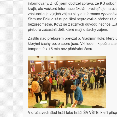
informovány. Z KÚ jsem obdržel zprávu, že KÚ odbor šk
kraji), ale veškeré informace školám zveřejňuje na uza
zástupci a je v jejich zájmu si tyto informace vyzvedáv
Shrnuto: Pokud zástupci škol neprojevili o přebor záj
bezpředmětné. Když se z různých důvodů nechce….Je 
přeboru zúčastnit děti, které mají o šachy zájem.
Záštitu nad přeborem převzal p. Vladimír Hokr, který 
kterými šachy beze sporu jsou. Vzhledem k počtu star
tempem 2 x 15 min bez přidávání času.
V družstvech škol hráli také hráči ŠA VŠTE, kteří přisp