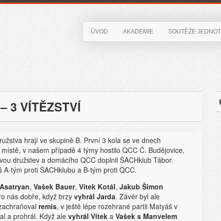
ÚVOD
AKADEMIE
SOUTĚŽE JEDNOT
– 3 VÍTĚZSTVÍ
užstva hrají ve skupině B. První 3 kola se ve dnech
místě, v našem případě 4 týmy hostilo QCC Č. Budějovice,
 dvou družstev a domácího QCC doplnil ŠACHklub Tábor.
 A-tým proti ŠACHklubu a B-tým proti QCC.
Asatryan
,
Vašek Bauer
,
Vítek Kotál
,
Jakub Šimon
pro nás dobře, když brzy
vyhrál Jarda
. Závěr byl ale
zachraňoval
remis
, v ještě lépe rozehrané partii Matyáš v
al a prohrál. Když ale
vyhrál
Vítek
a
Vašek s Manvelem