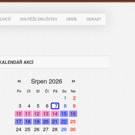
LIVCŮ
SOUTĚŽE DRUŽSTEV
ODDÍL
ODKAZY
KALENDÁŘ AKCÍ
«
»
Srpen 2026
Po
Út
St
Čt
Pá
So
Ne
1
2
3
4
5
6
7
8
9
10
11
12
13
14
15
16
17
18
19
20
21
22
23
24
25
26
27
28
29
30