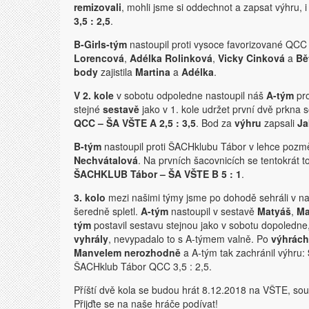
remizovali
, mohli jsme si oddechnot a zapsat výhru,
3,5 : 2,5
.
B-Girls-tým
nastoupil proti vysoce favorizované QCC
Lorencová
,
Adélka Rolinková
,
Vicky Cinková
a
Bě
body
zajistila
Martina
a
Adélka
.
V 2. kole
v sobotu odpoledne nastoupil náš
A-tým
pro
stejné
sestavě
jako v 1. kole udržet první dvě prkna s
QCC – ŠA VŠTE A
2,5 : 3,5
. Bod za
výhru
zapsali
Ja
B-tým
nastoupil proti ŠACHklubu Tábor v lehce poz
Nechvátalová
. Na prvních šacovnicích se tentokrát to
ŠACHKLUB Tábor – ŠA VŠTE B 5 : 1
.
3. kolo
mezi našimi týmy jsme po dohodě sehráli v na
šeredně spletl.
A-tým
nastoupil v sestavě
Matyáš
,
Ma
tým
postavil sestavu stejnou jako v sobotu dopoledne
vyhrály
, nevypadalo to s A-týmem valně. Po
výhrách
Manvelem nerozhodně
a A-tým tak zachránil výhru:
ŠACHklub Tábor QCC 3,5 : 2,5.
Příští dvě kola se budou hrát 8.12.2018 na VŠTE, 
Přijďte se na naše hráče podívat!