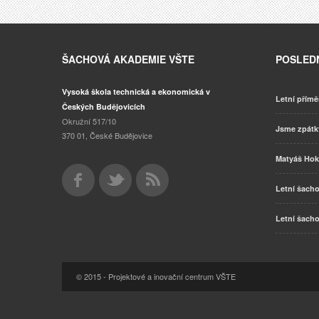
ŠACHOVÁ AKADEMIE VŠTE
POSLEDN
Vysoká škola technická a ekonomická v
Letní přímě
Českých Budějovicích
Okružní 517/10
Jsme zpát
370 01, České Budějovice
Matyáš Hok
Letní šacho
Letní šacho
© 2015 - Projektové a inovační centrum VŠTE