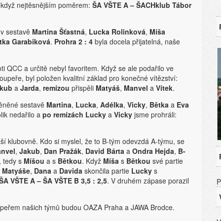
 i když nejtěsnějším poměrem:
ŠA VŠTE A – ŠACHklub Tábor
 v sestavě
Martina Šťastná
,
Lucka Rolinková
,
Míša
tka Garabiková
.
Prohra 2 : 4
byla docela přijatelná, naše
ti QCC a určitě nebyl favoritem. Když se ale podařilo ve
oupeře, byl položen kvalitní základ pro konečné vítězství:
kub
a
Jarda
,
remízou
přispěli
Matyáš
,
Manvel
a
Vítek
.
měněné sestavě
Martina
,
Lucka
,
Adélka
,
Vicky
,
Bětka
a
Eva
lik nedařilo a
po remízách
Lucky
a
Vicky
jsme prohráli:
ší klubovně. Kdo si myslel, že to B-tým odevzdá A-týmu, se
nvel
,
Jakub
,
Dan Pražák
,
David Bárta
a
Ondra Hejda
,
B-
, tedy s
Míšou
a s
Bětkou
. Když
Míša
s
Bětkou
své partie
 Matyáše
,
Dana
a
Davida
skončila partie
Lucky
s
ŠA VŠTE A – ŠA VŠTE B 3,5 : 2,5
. V druhém zápase porazil
P
soupeřem našich týmů budou OAZA Praha a JAWA Brodce.