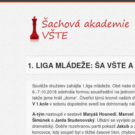
1. LIGA MLÁDEŽE: ŠA VŠTE A 
Soutěže družstev zahájila 1.liga mládeže. Obě naše dr
6.-7.10.2018 odehrála formou soustředění na jednom 
takže jsme hráli „doma“. Čtveřici týmů kromě našich
V 1.kole
v sobotu dopoledne svedl los dohromady náš
A-tým
nastoupil v sestavě
Matyáš Hosnedl
,
Manvel 
Šimůnek
a
Jarda Studenovský
. Utkání se vyvíjelo 
dramatický. Dobře rozehranou partii pokazil
Jakub
a 
koncovce, kdy soupeř byl v těžké časové tísni, chybov