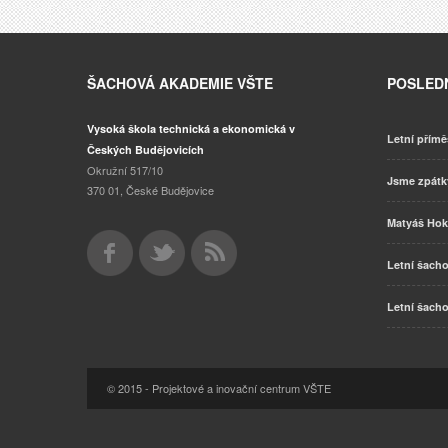
ŠACHOVÁ AKADEMIE VŠTE
POSLEDN
Vysoká škola technická a ekonomická v
Letní přímě
Českých Budějovicích
Okružní 517/10
Jsme zpát
370 01, České Budějovice
Matyáš Hok
Letní šacho
Letní šacho
© 2015 - Projektové a inovační centrum VŠTE