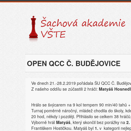
OPEN QCC Č. BUDĚJOVICE
Ve dnech 21.-28.2.2019 pořádala ŠU QCC Č. Budějov
Z našeho oddílu se zúčastili 2 hráči:
Matyáš Hosnedl
Hrálo se švýcarem na 9 kol tempem 90 min/40 tahů + 
Turnaj poměrně náročný, mládež chodila do školy, kde
20 hod, někdy i později. Přihlásilo se celkem 38 hráčů
Výborně hrál
Matyáš
, který skončil bez porážky na
2.
Františkem Hostičkou. Matyáš byl
1.
v kategorii nejle