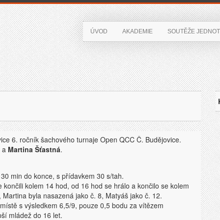
ÚVOD
AKADEMIE
SOUTĚŽE JEDNOT
ice 6. ročník šachového turnaje Open QCC Č. Budějovice.
a
Martina Šťastná
.
30 min do konce, s přídavkem 30 s/tah.
 končili kolem 14 hod, od 16 hod se hrálo a končilo se kolem
, Martina byla nasazená jako č. 8, Matyáš jako č. 12.
místě s výsledkem 6,5/9, pouze 0,5 bodu za vítězem
pší mládež do 16 let.