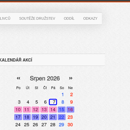
LIVCŮ
SOUTĚŽE DRUŽSTEV
ODDÍL
ODKAZY
KALENDÁŘ AKCÍ
«
»
Srpen 2026
Po
Út
St
Čt
Pá
So
Ne
1
2
3
4
5
6
7
8
9
10
11
12
13
14
15
16
17
18
19
20
21
22
23
24
25
26
27
28
29
30