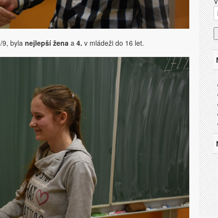
V
/9, byla
nejlepší žena
a
4.
v mládeži do 16 let.