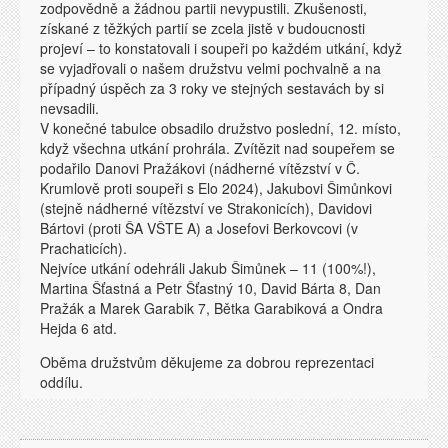
zodpovědně a žádnou partii nevypustili. Zkušenosti,
získané z těžkých partií se zcela jistě v budoucnosti
projeví – to konstatovali i soupeři po každém utkání, když
se vyjadřovali o našem družstvu velmi pochvalně a na
případný úspěch za 3 roky ve stejných sestavách by si
nevsadili.
V konečné tabulce obsadilo družstvo poslední, 12. místo,
když všechna utkání prohrála. Zvítězit nad soupeřem se
podařilo Danovi Pražákovi (nádherné vítězství v Č.
Krumlově proti soupeři s Elo 2024), Jakubovi Šimůnkovi
(stejně nádherné vítězství ve Strakonicích), Davidovi
Bártovi (proti ŠA VŠTE A) a Josefovi Berkovcovi (v
Prachaticích).
Nejvíce utkání odehráli Jakub Šimůnek – 11 (100%!),
Martina Šťastná a Petr Šťastný 10, David Bárta 8, Dan
Pražák a Marek Garabik 7, Bětka Garabiková a Ondra
Hejda 6 atd.
Oběma družstvům děkujeme za dobrou reprezentaci
oddílu.