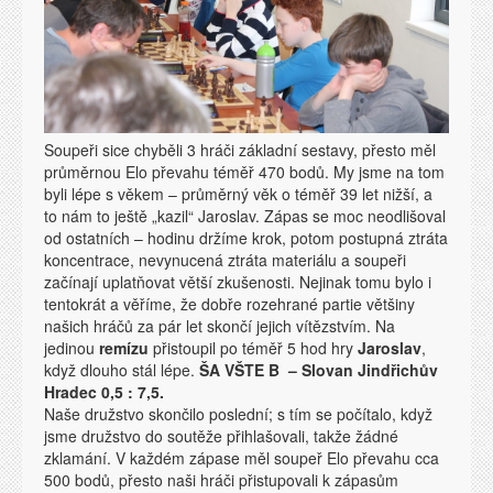
Soupeři sice chyběli 3 hráči základní sestavy, přesto měl
průměrnou Elo převahu téměř 470 bodů. My jsme na tom
byli lépe s věkem – průměrný věk o téměř 39 let nižší, a
to nám to ještě „kazil“ Jaroslav. Zápas se moc neodlišoval
od ostatních – hodinu držíme krok, potom postupná ztráta
koncentrace, nevynucená ztráta materiálu a soupeři
začínají uplatňovat větší zkušenosti. Nejinak tomu bylo i
tentokrát a věříme, že dobře rozehrané partie většiny
našich hráčů za pár let skončí jejich vítězstvím. Na
jedinou
remízu
přistoupil po téměř 5 hod hry
Jaroslav
,
když dlouho stál lépe.
ŠA VŠTE B – Slovan Jindřichův
Hradec 0,5 : 7,5.
Naše družstvo skončilo poslední; s tím se počítalo, když
jsme družstvo do soutěže přihlašovali, takže žádné
zklamání. V každém zápase měl soupeř Elo převahu cca
500 bodů, přesto naši hráči přistupovali k zápasům