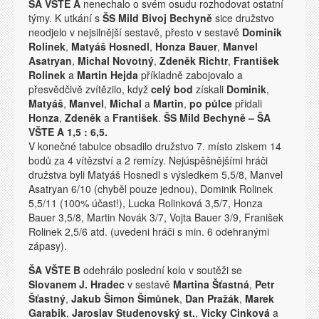
ŠA VŠTE A
nenechalo o svém osudu rozhodovat ostatní
týmy. K utkání s
ŠS Mild Bivoj Bechyně
sice družstvo
neodjelo v nejsilnější sestavě, přesto v sestavě
Dominik
Rolinek
,
Matyáš Hosnedl
,
Honza Bauer
,
Manvel
Asatryan
,
Michal Novotný
,
Zdeněk Richtr
,
František
Rolinek
a
Martin Hejda
příkladně zabojovalo a
přesvědčivě zvítězilo, když
celý bod
získali
Dominik
,
Matyáš
,
Manvel
,
Michal
a
Martin
,
po půlce
přidali
Honza
,
Zdeněk
a
František
.
ŠS Mild Bechyně – ŠA
VŠTE A 1,5 : 6,5.
V konečné tabulce obsadilo družstvo 7. místo ziskem 14
bodů za 4 vítězství a 2 remízy. Nejúspěšnějšími hráči
družstva byli Matyáš Hosnedl s výsledkem 5,5/8, Manvel
Asatryan 6/10 (chyběl pouze jednou), Dominik Rolinek
5,5/11 (100% účast!), Lucka Rolinková 3,5/7, Honza
Bauer 3,5/8, Martin Novák 3/7, Vojta Bauer 3/9, Franišek
Rolinek 2,5/6 atd. (uvedeni hráči s min. 6 odehranými
zápasy).
ŠA VŠTE B
odehrálo poslední kolo v soutěži se
Slovanem J. Hradec
v sestavě
Martina Šťastná
,
Petr
Šťastný
,
Jakub Šimon Šimůnek
,
Dan Pražák
,
Marek
Garabik
,
Jaroslav Studenovský st.
,
Vicky Cinková
a