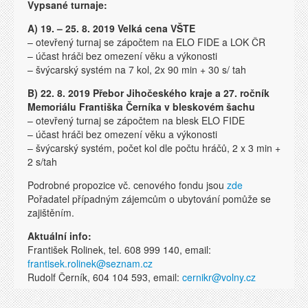
Vypsané turnaje:
A) 19. – 25. 8. 2019 Velká cena VŠTE
– otevřený turnaj se zápočtem na ELO FIDE a LOK ČR
– účast hráči bez omezení věku a výkonosti
– švýcarský systém na 7 kol, 2x 90 min + 30 s/ tah
B) 22. 8. 2019 Přebor Jihočeského kraje a 27. ročník
Memoriálu Františka Černíka v bleskovém šachu
– otevřený turnaj se zápočtem na blesk ELO FIDE
– účast hráči bez omezení věku a výkonosti
– švýcarský systém, počet kol dle počtu hráčů, 2 x 3 min +
2 s/tah
Podrobné propozice vč. cenového fondu jsou
zde
Pořadatel případným zájemcům o ubytování pomůže se
zajištěním.
Aktuální info:
František Rolinek, tel. 608 999 140, email:
frantisek.rolinek@seznam.cz
Rudolf Černík, 604 104 593, email:
cernikr@volny.cz