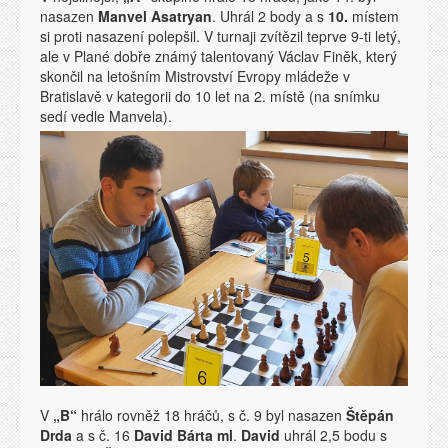
nasazen
Manvel Asatryan
. Uhrál 2 body a s
10.
místem
si proti nasazení polepšil. V turnaji zvítězil teprve 9-ti letý,
ale v Plané dobře známý talentovaný Václav Finěk, který
skončil na letošním Mistrovství Evropy mládeže v
Bratislavě v kategorii do 10 let na 2. místě (na snímku
sedí vedle Manvela).
V
„B“
hrálo rovněž 18 hráčů, s č. 9 byl nasazen
Štěpán
Drda
a s č. 16
David Bárta ml
.
David
uhrál 2,5 bodu s