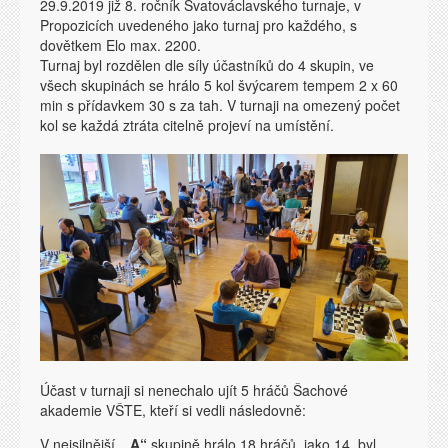
29.9.2019 již 8. ročník Svatováclavského turnaje, v
Propozicích uvedeného jako turnaj pro každého, s
dovětkem Elo max. 2200.
Turnaj byl rozdělen dle síly účastníků do 4 skupin, ve
všech skupinách se hrálo 5 kol švýcarem tempem 2 x 60
min s přídavkem 30 s za tah. V turnaji na omezený počet
kol se každá ztráta citelně projeví na umístění.
Účast v turnaji si nenechalo ujít 5 hráčů Šachové
akademie VŠTE, kteří si vedli následovně:
V nejsilnější,
„A“
skupině hrálo 18 hráčů, jako 14. byl