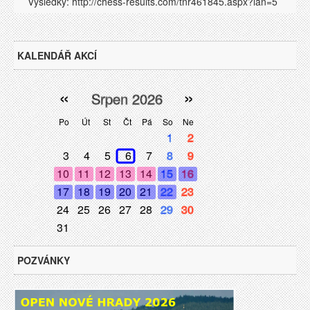
Výsledky: http://chess-results.com/tnr461845.aspx?lan=5
KALENDÁŘ AKCÍ
«
»
Srpen 2026
Po
Út
St
Čt
Pá
So
Ne
1
2
3
4
5
6
7
8
9
10
11
12
13
14
15
16
17
18
19
20
21
22
23
24
25
26
27
28
29
30
31
POZVÁNKY