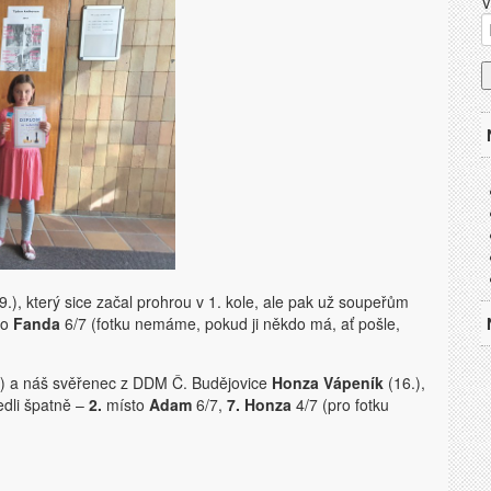
V
9.), který sice začal prohrou v 1. kole, ale pak už soupeřům
to
Fanda
6/7 (fotku nemáme, pokud ji někdo má, ať pošle,
) a náš svěřenec z DDM Č. Budějovice
Honza Vápeník
(16.),
edli špatně –
2.
místo
Adam
6/7,
7. Honza
4/7 (pro fotku