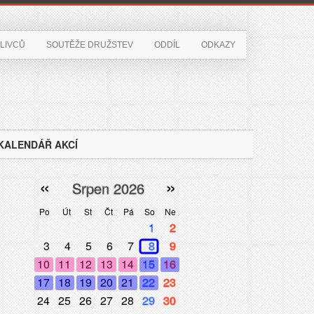
LIVCŮ
SOUTĚŽE DRUŽSTEV
ODDÍL
ODKAZY
KALENDÁŘ AKCÍ
«
»
Srpen 2026
Po
Út
St
Čt
Pá
So
Ne
1
2
3
4
5
6
7
8
9
10
11
12
13
14
15
16
17
18
19
20
21
22
23
24
25
26
27
28
29
30