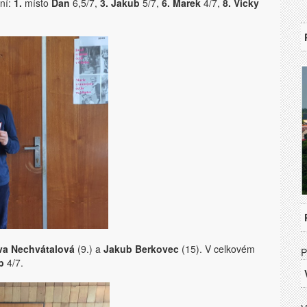
ní:
1.
místo
Dan
6,5/7,
3. Jakub
5/7,
6. Marek
4/7,
8. Vicky
va Nechvátalová
(9.) a
Jakub Berkovec
(15). V celkovém
P
b
4/7.