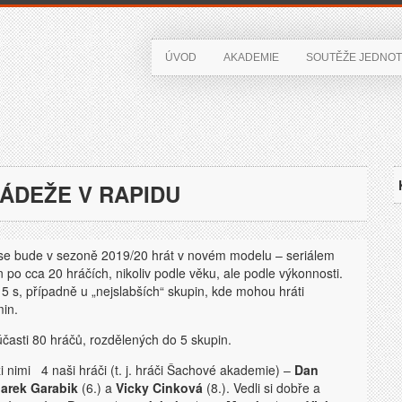
ÚVOD
AKADEMIE
SOUTĚŽE JEDNOT
LÁDEŽE V RAPIDU
 se bude v sezoně 2019/20 hrát v novém modelu – seriálem
 po cca 20 hráčích, nikoliv podle věku, ale podle výkonnosti.
 s, případně u „nejslabších“ skupin, kde mohou hráti
min.
účasti 80 hráčů, rozdělených do 5 skupin.
zi nimi 4 naši hráči (t. j. hráči Šachové akademie) –
Dan
arek Garabik
(6.) a
Vicky Cinková
(8.). Vedli si dobře a