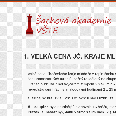
1. VELKÁ CENA JČ. KRAJE M
Velká cena Jihočeského kraje mládeže v rapid šachu
šesti samostatných turnajů, každý rozdělený do skupin
Hrát se bude na 7 kol švýcarem tempem 2 x 20 min + 5
neregistrovaní hráči, s analogovými hodinami 2 x 25 
1. turnaj se hrál 12.10.2019 ve Veselí nad Lužnicí za 
A – skupina
byla nejsilnější, startovalo 16 hráčů, me
Pražák
(1. nasazený),
Jakub Šimon Šimůnek
(2.),
M