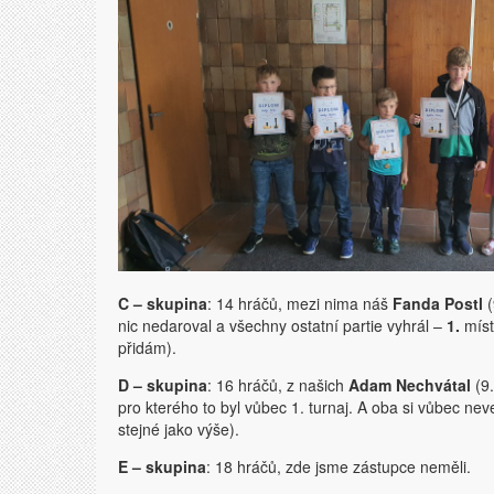
C – skupina
: 14 hráčů, mezi nima náš
Fanda Postl
(
nic nedaroval a všechny ostatní partie vyhrál –
1.
mís
přidám).
D – skupina
: 16 hráčů, z našich
Adam Nechvátal
(9.
pro kterého to byl vůbec 1. turnaj. A oba si vůbec nev
stejné jako výše).
E – skupina
: 18 hráčů, zde jsme zástupce neměli.