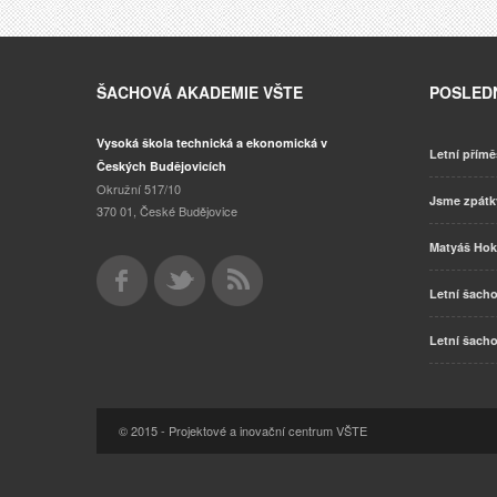
ŠACHOVÁ AKADEMIE VŠTE
POSLEDN
Vysoká škola technická a ekonomická v
Letní přímě
Českých Budějovicích
Okružní 517/10
Jsme zpát
370 01, České Budějovice
Matyáš Hok
Letní šacho
Letní šacho
© 2015 - Projektové a inovační centrum VŠTE