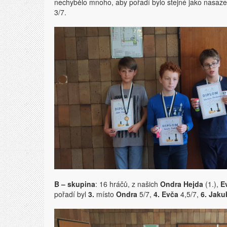
nechybělo mnoho, aby pořadí bylo stejné jako nasaze
3/7.
B – skupina
: 16 hráčů, z našich
Ondra Hejda
(1.),
E
pořadí byl
3.
místo
Ondra
5/7,
4. Evča
4,5/7,
6. Jaku