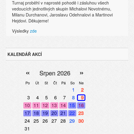
Turnaj proběhl v naprosté pohodě i zásluhou všech
vedoucích jednotlivých skupin Michalovi Novotnému,
Milanu Durchanovi, Jaroslavu Odehnalovi a Martinovi
Hejdovi. Děkujeme!
Výsledky
zde
KALENDÁŘ AKCÍ
«
»
Srpen 2026
Po
Út
St
Čt
Pá
So
Ne
1
2
3
4
5
6
7
8
9
10
11
12
13
14
15
16
17
18
19
20
21
22
23
24
25
26
27
28
29
30
31