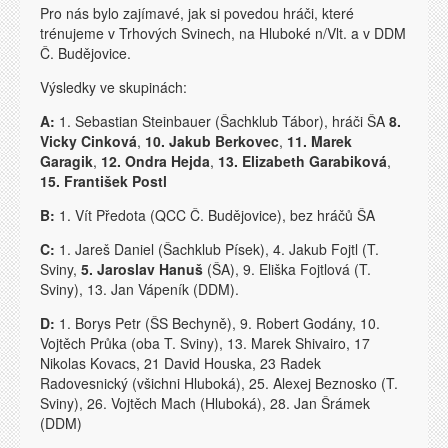
Pro nás bylo zajímavé, jak si povedou hráči, které
trénujeme v Trhových Svinech, na Hluboké n/Vlt. a v DDM
Č. Budějovice.
Výsledky ve skupinách:
A:
1. Sebastian Steinbauer (Šachklub Tábor), hráči ŠA
8.
Vicky Cinková
,
10. Jakub Berkovec
,
11. Marek
Garagik
,
12. Ondra Hejda
,
13. Elizabeth Garabiková
,
15. František Postl
B:
1. Vít Předota (QCC Č. Budějovice), bez hráčů ŠA
C:
1. Jareš Daniel (Šachklub Písek), 4. Jakub Fojtl (T.
Sviny,
5. Jaroslav Hanuš
(ŠA), 9. Eliška Fojtlová (T.
Sviny), 13. Jan Vápeník (DDM).
D:
1. Borys Petr (ŠS Bechyně), 9. Robert Godány, 10.
Vojtěch Průka (oba T. Sviny), 13. Marek Shivairo, 17
Nikolas Kovacs, 21 David Houska, 23 Radek
Radovesnický (všichni Hluboká), 25. Alexej Beznosko (T.
Sviny), 26. Vojtěch Mach (Hluboká), 28. Jan Šrámek
(DDM)