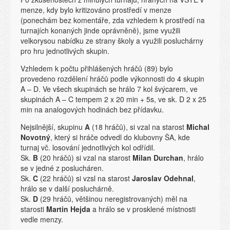
menze, kdy bylo kritizováno prostředí v menze
(ponechám bez komentáře, zda vzhledem k prostředí na
turnajích konaných jinde oprávněně), jsme využili
velkorysou nabídku ze strany školy a využili posluchárny
pro hru jednotlivých skupin.
Vzhledem k počtu přihlášených hráčů (89) bylo
provedeno rozdělení hráčů podle výkonnosti do 4 skupin
A – D. Ve všech skupinách se hrálo 7 kol švýcarem, ve
skupinách A – C tempem 2 x 20 min + 5s, ve sk. D 2 x 25
min na analogových hodinách bez přídavku.
Nejsilnější, skupinu
A
(18 hráčů), si vzal na starost
Michal
Novotný
, který si hráče odvedl do klubovny ŠA, kde
turnaj vč. losování jednotlivých kol odřídil.
Sk.
B
(20 hráčů) si vzal na starost
Milan Durchan
, hrálo
se v jedné z poslucháren.
Sk.
C
(22 hráčů) si vzsl na starost
Jaroslav Odehnal
,
hrálo se v další posluchárně.
Sk.
D
(29 hráčů, většinou neregistrovaných) měl na
starosti
Martin Hejda
a hrálo se v prosklené místnosti
vedle menzy.