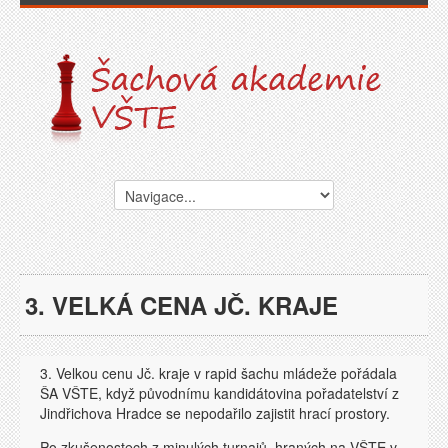
3. VELKÁ CENA JČ. KRAJE
3. Velkou cenu Jč. kraje v rapid šachu mládeže pořádala
ŠA VŠTE, když původnímu kandidátovina pořadatelství z
Jindřichova Hradce se nepodařilo zajistit hrací prostory.
Po zkušenostech z minulých turnajů, hraných na VŠTE v