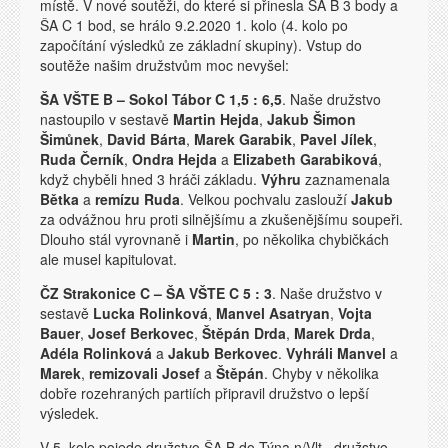
místě. V nové soutěži, do které si přinesla ŠA B 3 body a
ŠA C 1 bod, se hrálo 9.2.2020 1. kolo (4. kolo po
započítání výsledků ze základní skupiny). Vstup do
soutěže našim družstvům moc nevyšel:
ŠA VŠTE B – Sokol Tábor C 1,5 : 6,5
. Naše družstvo
nastoupilo v sestavě
Martin Hejda
,
Jakub Šimon
Šimůnek
,
David Bárta
,
Marek Garabik
,
Pavel Jílek
,
Ruda Černík
,
Ondra Hejda
a
Elizabeth Garabiková
,
když chyběli hned 3 hráči základu.
Výhru
zaznamenala
Bětka
a
remízu Ruda
. Velkou pochvalu zaslouží
Jakub
za odvážnou hru proti silnějšímu a zkušenějšímu soupeři.
Dlouho stál vyrovnaně i
Martin
, po několika chybičkách
ale musel kapitulovat.
ČZ Strakonice C – ŠA VŠTE C 5 : 3
. Naše družstvo v
sestavě
Lucka Rolinková
,
Manvel Asatryan
,
Vojta
Bauer
,
Josef Berkovec
,
Štěpán Drda
,
Marek Drda
,
Adéla Rolinková
a
Jakub Berkovec
.
Vyhráli Manvel
a
Marek
,
remizovali Josef
a
Štěpán
. Chyby v několika
dobře rozehraných partiích připravil družstvo o lepší
výsledek.
V 5. kole pojede družstvo ŠA B do Týna n/Vlt., družstvo