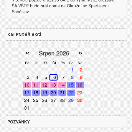
ŠA VŠTE bude hrát doma na Okružní se Spartakem
Soběslav.
KALENDÁŘ AKCÍ
«
»
Srpen 2026
Po
Út
St
Čt
Pá
So
Ne
1
2
3
4
5
6
7
8
9
10
11
12
13
14
15
16
17
18
19
20
21
22
23
24
25
26
27
28
29
30
31
POZVÁNKY