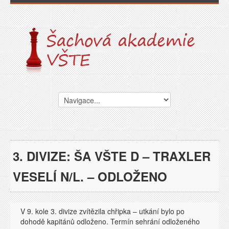
3. DIVIZE: ŠA VŠTE D – TRAXLER
VESELÍ N/L. – ODLOŽENO
V 9. kole 3. divize zvítězila chřipka – utkání bylo po
dohodě kapitánů odloženo. Termín sehrání odloženého