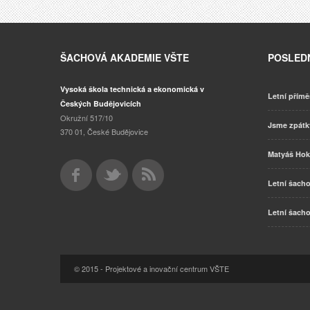
ŠACHOVÁ AKADEMIE VŠTE
POSLEDN
Vysoká škola technická a ekonomická v
Letní přímě
Českých Budějovicích
Okružní 517/10
Jsme zpát
370 01, České Budějovice
Matyáš Hok
Letní šacho
Letní šacho
© 2015 - Projektové a inovační centrum VŠTE