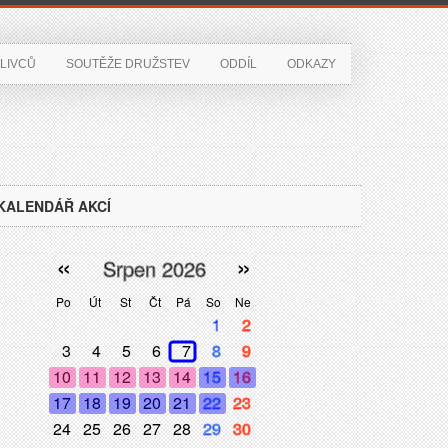
LIVCŮ
SOUTĚŽE DRUŽSTEV
ODDÍL
ODKAZY
KALENDÁŘ AKCÍ
«
»
Srpen 2026
Po
Út
St
Čt
Pá
So
Ne
1
2
3
4
5
6
7
8
9
10
11
12
13
14
15
16
17
18
19
20
21
22
23
24
25
26
27
28
29
30