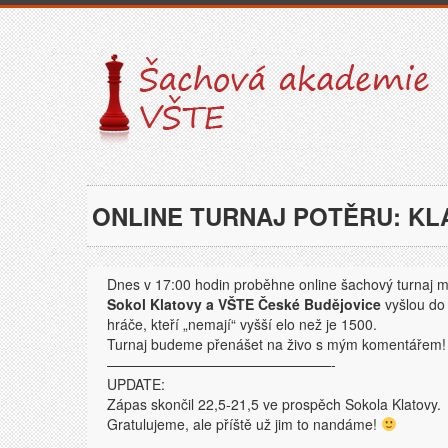
ONLINE TURNAJ POTĚRU: KLA
Dnes v 17:00 hodin proběhne online šachový turnaj m
Sokol Klatovy a VŠTE České Budějovice
vyšlou do
hráče, kteří „nemají“ vyšší elo než je 1500.
Turnaj budeme přenášet na živo s mým komentářem!
————————————————-
UPDATE:
Zápas skončil 22,5-21,5 ve prospěch Sokola Klatovy.
Gratulujeme, ale příště už jim to nandáme!