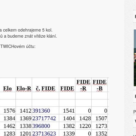
a celkem odehrajeme 5 kol.
čů a budeme znát vítěze klání.
m TWICHovém účtu:
P