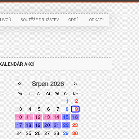
LIVCŮ
SOUTĚŽE DRUŽSTEV
ODDÍL
ODKAZY
KALENDÁŘ AKCÍ
«
»
Srpen 2026
Po
Út
St
Čt
Pá
So
Ne
1
2
3
4
5
6
7
8
9
10
11
12
13
14
15
16
17
18
19
20
21
22
23
24
25
26
27
28
29
30