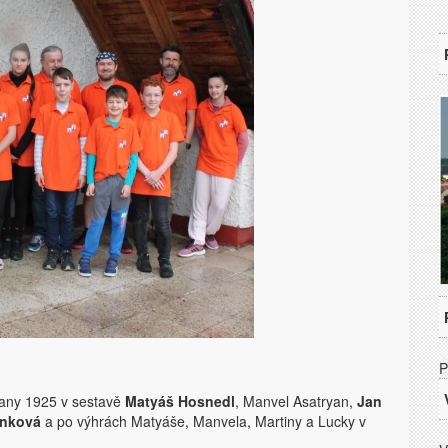
P
čany 1925 v sestavě
Matyáš Hosnedl
, Manvel Asatryan,
Jan
inková
a po výhrách Matyáše, Manvela, Martiny a Lucky v