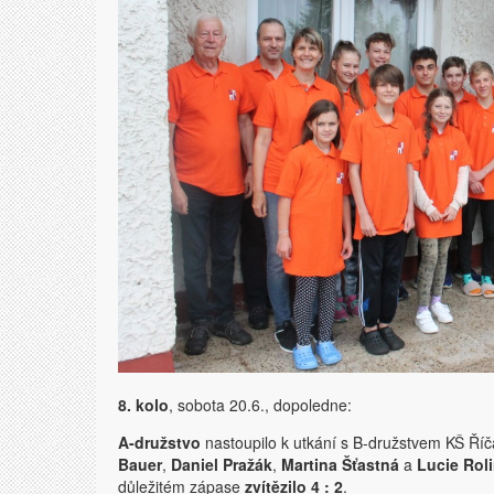
8. kolo
, sobota 20.6., dopoledne:
A-družstvo
nastoupilo k utkání s B-družstvem KŠ Ří
Bauer
,
Daniel Pražák
,
Martina Šťastná
a
Lucie Rol
důležitém zápase
zvítězilo 4 : 2
.