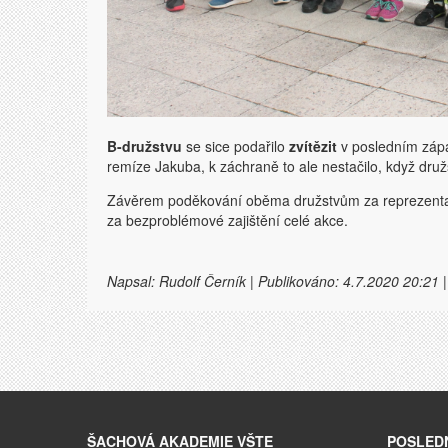
B-družstvu
se sice podařilo
zvítězit
v posledním záp
remíze Jakuba, k záchraně to ale nestačilo, když druž
Závěrem poděkování oběma družstvům za reprezentac
za bezproblémové zajištění celé akce.
Napsal: Rudolf Černík | Publikováno: 4.7.2020 20:21 
ŠACHOVÁ AKADEMIE VŠTE
POSLEDN