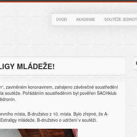
ÚVOD
AKADEMIE
SOUTĚŽE JEDNOT
LIGY MLÁDEŽE!
m“, zaviněném koronavirem, zahájeno závěrečné soustředění
 kola soutěže. Pořádáním soustředěním byl pověřen ŠACHklub
tědronín.
vního místa, B-družstvo z 10. místa. Bylo zřejmé, že A-
Extraligy mládeže, B-družstvo o udržení v soutěži.