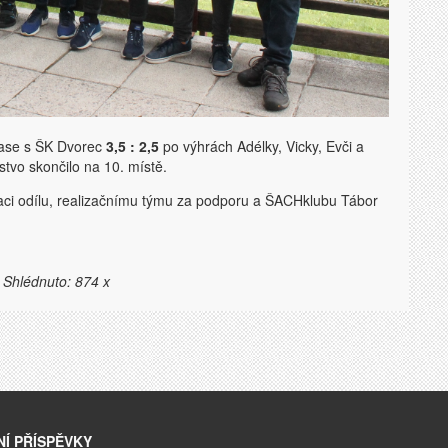
ase s ŠK Dvorec
3,5 : 2,5
po výhrách Adélky, Vicky, Evči a
stvo skončilo na 10. místě.
i odílu, realizačnímu týmu za podporu a ŠACHklubu Tábor
| Shlédnuto: 874 x
Í PŘÍSPĚVKY