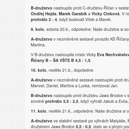
B-družstvo
nastoupilo proti C-družstvu Říčan v sest
Ondřej Hejda
,
Marek Garabik
a
Vicky Cinková
. V 
prohrálo 2 : 4
, když bodovali Vítek a Marek.
9. kolo
, sobota 20.6., odpoledne: Naše družstva si s
A-družstvo
v nezměněné sestavě porazilo KŠ Říčan
Martina.
V B-družstvu nastoupila místo Vicky
Eva Nechvátalo
Říčany B – ŠA VŠTE B 4,5 : 1,5
.
10. kolo
, neděle 21.6., dopoledne:
A-družstvo
v nezměněné sestavě nastoupilo proti d
Manvel, Daniel, Martina a Lucka, remizoval Jan.
B-družstvo
nastoupilo proti družstvu Jawa Brodce v s
smolně
prohrálo 3,5 : 2,5
, když vyhráli Jakub a Evča
11. kolo
, neděle 21.6., odpoledne: Naše družstva si 
A-družstvo
ve stabilní sestavě po výhrách Matyáše, 
družstvem Jawa Brodce
5,5 : 0,5
, stalo se s plným 