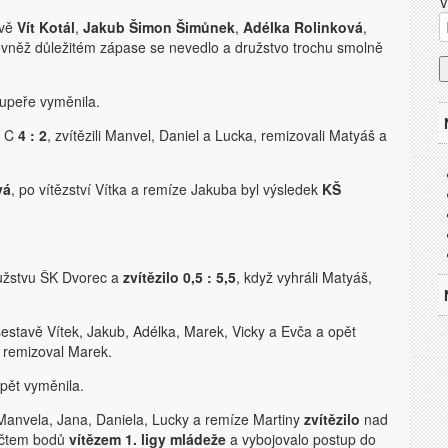
V
avě
Vít Kotál
,
Jakub Šimon Šimůnek
,
Adélka Rolinková
,
rovněž důležitém zápase se nevedlo a družstvo trochu smolně
oupeře vyměnila.
y C
4 : 2
, zvítězili Manvel, Daniel a Lucka, remizovali Matyáš a
vá
, po vítězství Vítka a remíze Jakuba byl výsledek
KŠ
ružstvu ŠK Dvorec a
zvítězilo 0,5 : 5,5
, když vyhráli Matyáš,
estavě Vítek, Jakub, Adélka, Marek, Vicky a Evča a opět
, remizoval Marek.
opět vyměnila.
Manvela, Jana, Daniela, Lucky a remíze Martiny
zvítězilo
nad
počtem bodů
vítězem 1. ligy mládeže
a vybojovalo postup do