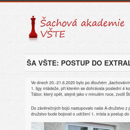
ŠA VŠTE: POSTUP DO EXTRA
Ve dnech 20.-21.6.2020 bylo po dlouhém „šachování
1. ligy mládeže, při kterém se dohrávala poslední 4
Tábor, který opět, stejně jako v minulém roce, zvolil Š
Do závěrečných bojů nastupovalo naše A-družstvo z pr
družstvo bude bojovat o udržení 1. místa a postup do 