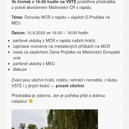
Ve čtvrtek v 16:00 hodin na VŠTE
proběhne přednáška
o právě skončeném Mistrovství ČR v rapidu.
Téma:
Dozvuky MČR v rapidu + úspěch D.Pražáka na
MEU
Datum:
10.9.2020 ve 16:00 – 18:00 hodin
partiové ukázky z MČR v rapidu našich hráčů
zajímavé momenty na medailových příčkách na MČR
cesta za úspěchem Dana Pražáka na Mistrovství Evropské
unie
partiové ukázky z MEU
diskuze
Zváni jsou všichni hráči, rodiče, nehráči i nerodiče, z klubu
VŠTE i z jiných klubů —
prostě všichni
.
Přednáška je zdarma. Jen je potřeba přijít s dobrou
náladou!