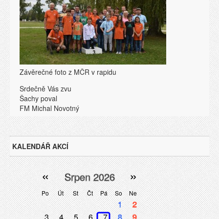
Závěrečné foto z MČR v rapidu
Srdečně Vás zvu
Šachy poval
FM Michal Novotný
KALENDÁŘ AKCÍ
«
»
Srpen 2026
Po
Út
St
Čt
Pá
So
Ne
1
2
3
4
5
6
7
8
9