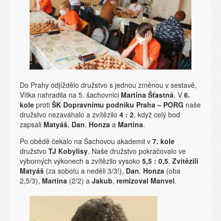
Do Prahy odjíždělo družstvo s jednou změnou v sestavě,
Vítka nahradila na 5. šachovnici
Martina Šťastná
. V
6.
kole
proti
ŠK Dopravnímu podniku Praha – PORG
naše
družstvo nezaváhalo a zvítězilo
4 : 2
, když celý bod
zapsali
Matyáš
,
Dan
,
Honza
a
Martina
.
Po obědě čekalo na Šachovou akademii v
7. kole
družstvo
TJ Kobylisy
. Naše družstvo pokračovalo ve
výborných výkonech a zvítězilo vysoko
5,5 : 0,5
.
Zvítězili
Matyáš
(za sobotu a neděli 3/3!),
Dan
,
Honza
(oba
2,5/3),
Martina
(2/2) a
Jakub
,
remizoval Manvel
.