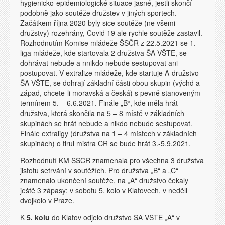
hygienicko-epidemiologické situace jasné, jestli skončí
podobně jako soutěže družstev v jiných sportech.
Začátkem října 2020 byly sice soutěže (ne všemi
družstvy) rozehrány, Covid 19 ale rychle soutěže zastavil.
Rozhodnutím Komise mládeže ŠSČR z 22.5.2021 se 1.
liga mládeže, kde startovala 2 družstva ŠA VŠTE, se
dohrávat nebude a nnikdo nebude sestupovat ani
postupovat. V extralize mládeže, kde startuje A-družstvo
ŠA VŠTE, se dohrají základní části obou skupin (výchd a
západ, chcete-li moravská a česká) s pevně stanoveným
termínem 5. – 6.6.2021. Finále „B“, kde měla hrát
družstva, která skončila na 5 – 8 místě v základních
skupinách se hrát nebude a nikdo nebude sestupovat.
Finále extraligy (družstva na 1 – 4 místech v základních
skupinách) o tirul mistra ČR se bude hrát 3.-5.9.2021.
Rozhodnutí KM ŠSČR znamenala pro všechna 3 družstva
jistotu setrvání v soutěžích. Pro družstva „B“ a „C“
znamenalo ukončení soutěže, na „A“ družstvo čekaly
ještě 3 zápasy: v sobotu 5. kolo v Klatovech, v neděli
dvojkolo v Praze.
K
5. kolu
do Klatov odjelo družstvo ŠA VŠTE „A“ v