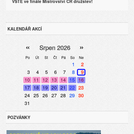
VŠTE ve finále Mistrovství ČR družstev!
KALENDÁŘ AKCÍ
«
»
Srpen 2026
Po
Út
St
Čt
Pá
So
Ne
1
2
3
4
5
6
7
8
9
10
11
12
13
14
15
16
17
18
19
20
21
22
23
24
25
26
27
28
29
30
31
POZVÁNKY