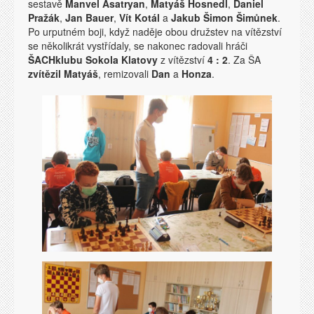
sestavě
Manvel Asatryan
,
Matyáš Hosnedl
,
Daniel
Pražák
,
Jan Bauer
,
Vít Kotál
a
Jakub Šimon Šimůnek
.
Po urputném boji, když naděje obou družstev na vítězství
se několikrát vystřídaly, se nakonec radovali hráči
ŠACHklubu Sokola Klatovy
z vítězství
4 : 2
. Za ŠA
zvítězil Matyáš
, remizovali
Dan
a
Honza
.