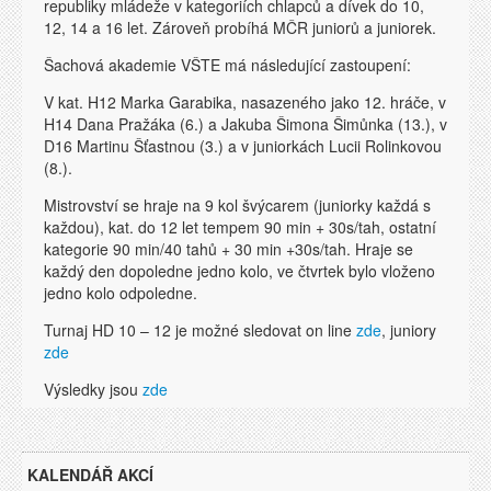
republiky mládeže v kategoriích chlapců a dívek do 10,
12, 14 a 16 let. Zároveň probíhá MČR juniorů a juniorek.
Šachová akademie VŠTE má následující zastoupení:
V kat. H12 Marka Garabika, nasazeného jako 12. hráče, v
H14 Dana Pražáka (6.) a Jakuba Šimona Šimůnka (13.), v
D16 Martinu Šťastnou (3.) a v juniorkách Lucii Rolinkovou
(8.).
Mistrovství se hraje na 9 kol švýcarem (juniorky každá s
každou), kat. do 12 let tempem 90 min + 30s/tah, ostatní
kategorie 90 min/40 tahů + 30 min +30s/tah. Hraje se
každý den dopoledne jedno kolo, ve čtvrtek bylo vloženo
jedno kolo odpoledne.
Turnaj HD 10 – 12 je možné sledovat on line
zde
, juniory
zde
Výsledky jsou
zde
KALENDÁŘ AKCÍ