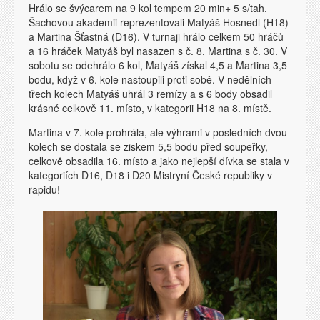
Hrálo se švýcarem na 9 kol tempem 20 min+ 5 s/tah.
Šachovou akademii reprezentovali Matyáš Hosnedl (H18)
a Martina Šťastná (D16). V turnaji hrálo celkem 50 hráčů
a 16 hráček Matyáš byl nasazen s č. 8, Martina s č. 30. V
sobotu se odehrálo 6 kol, Matyáš získal 4,5 a Martina 3,5
bodu, když v 6. kole nastoupili proti sobě. V nedělních
třech kolech Matyáš uhrál 3 remízy a s 6 body obsadil
krásné celkově 11. místo, v kategorii H18 na 8. místě.
Martina v 7. kole prohrála, ale výhrami v posledních dvou
kolech se dostala se ziskem 5,5 bodu před soupeřky,
celkově obsadila 16. místo a jako nejlepší dívka se stala v
kategoriích D16, D18 i D20 Mistryní České republiky v
rapidu!