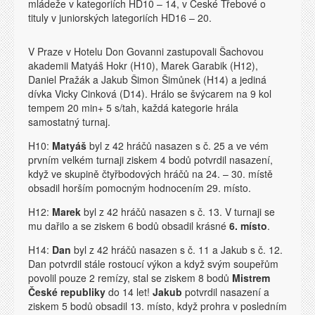
mládeže v kategoriích HD10 – 14, v České Třebové o
tituly v juniorských lategoriích HD16 – 20.
V Praze v Hotelu Don Govanni zastupovali Šachovou
akademii Matyáš Hokr (H10), Marek Garabik (H12),
Daniel Pražák a Jakub Šimon Šimůnek (H14) a jediná
dívka Vicky Cinková (D14). Hrálo se švýcarem na 9 kol
tempem 20 min+ 5 s/tah, každá kategorie hrála
samostatný turnaj.
H10:
Matyáš
byl z 42 hráčů nasazen s č. 25 a ve vém
prvním velkém turnaji ziskem 4 bodů potvrdil nasazení,
když ve skupině čtyřbodových hráčů na 24. – 30. místě
obsadil horším pomocným hodnocením 29. místo.
H12:
Marek
byl z 42 hráčů nasazen s č. 13. V turnaji se
mu dařilo a se ziskem 6 bodů obsadil krásné
6. místo
.
H14:
Dan
byl z 42 hráčů nasazen s č. 11 a Jakub s č. 12.
Dan potvrdil stále rostoucí výkon a když svým soupeřům
povolil pouze 2 remízy, stal se ziskem 8 bodů
Mistrem
České republiky
do 14 let!
Jakub
potvrdil nasazení a
ziskem 5 bodů obsadil 13. místo, když prohra v posledním