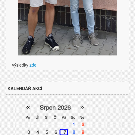
výsledky
zde
KALENDÁŘ AKCÍ
«
»
Srpen 2026
Po
Út
St
Čt
Pá
So
Ne
1
2
3
4
5
6
7
8
9