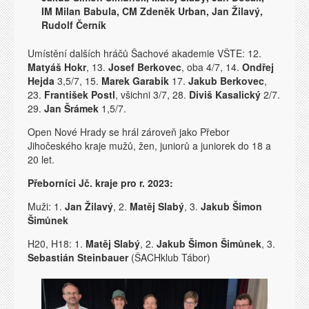
IM Milan Babula, CM Zdeněk Urban, Jan Žilavý,
Rudolf Černík
Umístění dalších hráčů Šachové akademie VŠTE: 12.
Matyáš Hokr
, 13.
Josef Berkovec
, oba 4/7, 14.
Ondřej
Hejda
3,5/7, 15.
Marek Garabik
17.
Jakub Berkovec
,
23.
František Postl
, všichni 3/7, 28.
Diviš Kasalický
2/7.
29.
Jan Šrámek
1,5/7.
Open Nové Hrady se hrál zároveň jako Přebor
Jihočeského kraje mužů, žen, juniorů a juniorek do 18 a
20 let.
Přeborníci Jč. kraje pro r. 2023:
Muži: 1.
Jan Žilavý
, 2.
Matěj Slabý
, 3.
Jakub Šimon
Šimůnek
H20, H18: 1.
Matěj Slabý
, 2.
Jakub Šimon Šimůnek
, 3.
Sebastián Steinbauer
(ŠACHklub Tábor)