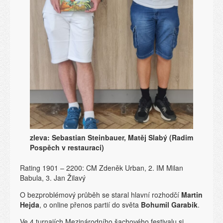
zleva: Sebastian Steinbauer, Matěj Slabý (Radim
Pospěch v restauraci)
Rating 1901 – 2200: CM Zdeněk Urban, 2. IM Milan
Babula, 3. Jan Žilavý
O bezproblémový průběh se staral hlavní rozhodčí
Martin
Hejda
, o online přenos partií do světa
Bohumil Garabik
.
Ve 4 turnajích Mezinárodního šachového festivalu si