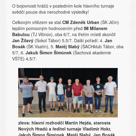
O bojovnosti hráčů v posledním kole hlavního turnaje
svědčí pouze dva nerozhodné výsledky!
Celkovým vítězem se stal
CM Zdeněk Urban
(ŠK Jičín)
lepším pomocným hodnocením před
IM Milanem
Babulou
(TJ Vlčnov), oba 6/7, na třetím místě skončil
Jan Žilavý
(Sokol Tábor) 5,5/7. Další pořadí: 4.
Jan
Bosák
(ŠK Vsatín), 5.
Matěj Slabý
(ŠACHklub Tábor, oba
5/7, 6.
Jakub Šimon Šimůnek
(Šachová akademie
VŠTE) 4,5/7.
zleva: hlavní rozhodčí Martin Hejda, starosta
Nových Hradů a ředitel turnaje Vladimír Hokr,
Jakub Šimon Šimůnek, Matěj Slabý, Jan Bosák,