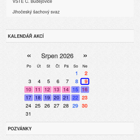
VŠTE Ć. Budějovice
Jihočeský šachový svaz
KALENDÁŘ AKCÍ
«
»
Srpen 2026
Po
Út
St
Čt
Pá
So
Ne
1
2
3
4
5
6
7
8
9
10
11
12
13
14
15
16
17
18
19
20
21
22
23
24
25
26
27
28
29
30
31
POZVÁNKY