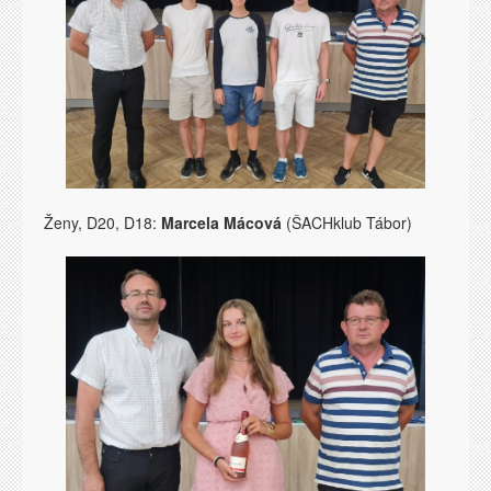
Ženy, D20, D18:
Marcela Mácová
(ŠACHklub Tábor)