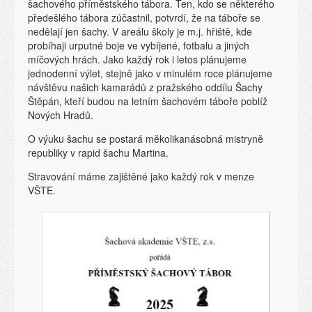
šachového příměstského tábora. Ten, kdo se některého
předešlého tábora zúčastnil, potvrdí, že na táboře se
nedělají jen šachy. V areálu školy je m.j. hřiště, kde
probíhaji urputné boje ve vybíjené, fotbalu a jiných
míčových hrách. Jako každý rok i letos plánujeme
jednodenní výlet, stejně jako v minulém roce plánujeme
návštěvu našich kamarádů z pražského oddílu Šachy
Štěpán, kteří budou na letním šachovém táboře poblíž
Nových Hradů.
O výuku šachu se postará měkolikanásobná mistryně
republiky v rapid šachu Martina.
Stravování máme zajištěné jako každý rok v menze
VŠTE.