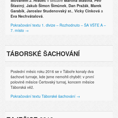
Slovanem J. Hradec
v sestavě
Martina Šťastná
,
Petr
Šťastný
,
Jakub Šimon Šimůnek
,
Dan Pražák
,
Marek
Garabik
,
Jaroslav Studenovský st.
,
Vicky Cinková
a
Eva Nechvátalová
.
Pokračování textu
1. divize – Rozhodnuto – ŠA VŠTE A –
7. místo
→
TÁBORSKÉ ŠACHOVÁNÍ
Poslední měsíc roku 2016 se v Táboře konaly dva
šachové turnaje, kde jsme nemohli chybět: v první
polovině měsíce Čertovský turnaj, koncem měsíce
Táborská věž.
Pokračování textu
Táborské šachování
→