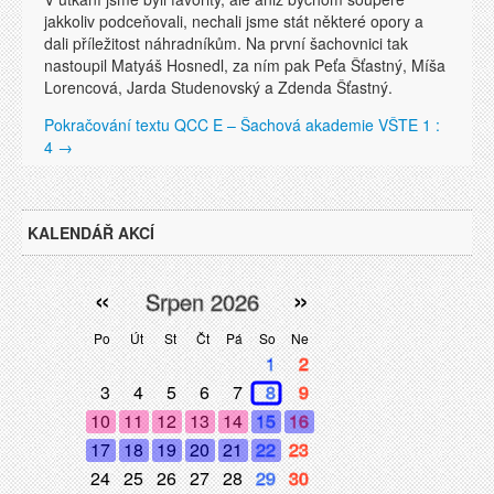
jakkoliv podceňovali, nechali jsme stát některé opory a
dali příležitost náhradníkům. Na první šachovnici tak
nastoupil Matyáš Hosnedl, za ním pak Peťa Šťastný, Míša
Lorencová, Jarda Studenovský a Zdenda Šťastný.
Pokračování textu
QCC E – Šachová akademie VŠTE 1 :
4
→
KALENDÁŘ AKCÍ
«
»
Srpen 2026
Po
Út
St
Čt
Pá
So
Ne
1
2
3
4
5
6
7
8
9
10
11
12
13
14
15
16
17
18
19
20
21
22
23
24
25
26
27
28
29
30