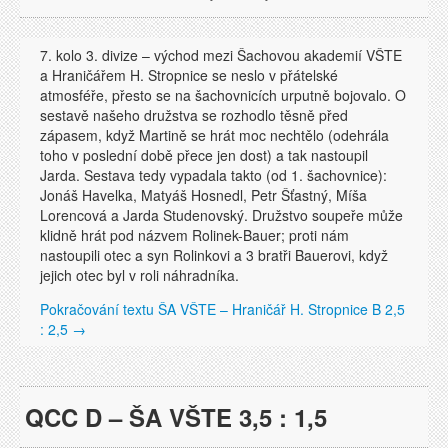
7. kolo 3. divize – východ mezi Šachovou akademií VŠTE
a Hraničářem H. Stropnice se neslo v přátelské
atmosféře, přesto se na šachovnicích urputně bojovalo. O
sestavě našeho družstva se rozhodlo těsně před
zápasem, když Martině se hrát moc nechtělo (odehrála
toho v poslední době přece jen dost) a tak nastoupil
Jarda. Sestava tedy vypadala takto (od 1. šachovnice):
Jonáš Havelka, Matyáš Hosnedl, Petr Šťastný, Míša
Lorencová a Jarda Studenovský. Družstvo soupeře může
klidně hrát pod názvem Rolinek-Bauer; proti nám
nastoupili otec a syn Rolinkovi a 3 bratři Bauerovi, když
jejich otec byl v roli náhradníka.
Pokračování textu
ŠA VŠTE – Hraničář H. Stropnice B 2,5
: 2,5
→
QCC D – ŠA VŠTE 3,5 : 1,5