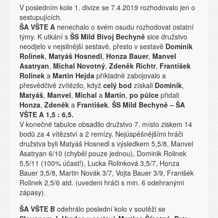
V posledním kole 1. divize se 7.4.2019 rozhodovalo jen o
sestupujících.
ŠA VŠTE A
nenechalo o svém osudu rozhodovat ostatní
týmy. K utkání s
ŠS Mild Bivoj Bechyně
sice družstvo
neodjelo v nejsilnější sestavě, přesto v sestavě
Dominik
Rolinek
,
Matyáš Hosnedl
,
Honza Bauer
,
Manvel
Asatryan
,
Michal Novotný
,
Zdeněk Richtr
,
František
Rolinek
a
Martin Hejda
příkladně zabojovalo a
přesvědčivě zvítězilo, když
celý bod
získali
Dominik
,
Matyáš
,
Manvel
,
Michal
a
Martin
,
po půlce
přidali
Honza
,
Zdeněk
a
František
.
ŠS Mild Bechyně – ŠA
VŠTE A 1,5 : 6,5.
V konečné tabulce obsadilo družstvo 7. místo ziskem 14
bodů za 4 vítězství a 2 remízy. Nejúspěšnějšími hráči
družstva byli Matyáš Hosnedl s výsledkem 5,5/8, Manvel
Asatryan 6/10 (chyběl pouze jednou), Dominik Rolinek
5,5/11 (100% účast!), Lucka Rolinková 3,5/7, Honza
Bauer 3,5/8, Martin Novák 3/7, Vojta Bauer 3/9, Franišek
Rolinek 2,5/6 atd. (uvedeni hráči s min. 6 odehranými
zápasy).
ŠA VŠTE B
odehrálo poslední kolo v soutěži se