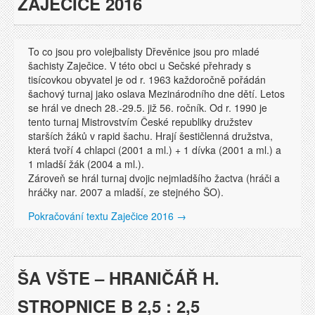
ZAJEČICE 2016
To co jsou pro volejbalisty Dřevěnice jsou pro mladé
šachisty Zaječice. V této obci u Sečské přehrady s
tisícovkou obyvatel je od r. 1963 každoročně pořádán
šachový turnaj jako oslava Mezinárodního dne dětí. Letos
se hrál ve dnech 28.-29.5. již 56. ročník. Od r. 1990 je
tento turnaj Mistrovstvím České republiky družstev
starších žáků v rapid šachu. Hrají šestičlenná družstva,
která tvoří 4 chlapci (2001 a ml.) + 1 dívka (2001 a ml.) a
1 mladší žák (2004 a ml.).
Zároveň se hrál turnaj dvojic nejmladšího žactva (hráči a
hráčky nar. 2007 a mladší, ze stejného ŠO).
Pokračování textu
Zaječice 2016
→
ŠA VŠTE – HRANIČÁŘ H.
STROPNICE B 2,5 : 2,5