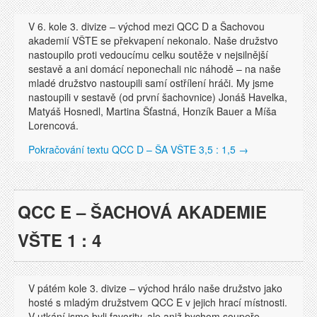
V 6. kole 3. divize – východ mezi QCC D a Šachovou
akademií VŠTE se překvapení nekonalo. Naše družstvo
nastoupilo proti vedoucímu celku soutěže v nejsilnější
sestavě a ani domácí neponechali nic náhodě – na naše
mladé družstvo nastoupili samí ostřílení hráči. My jsme
nastoupili v sestavě (od první šachovnice) Jonáš Havelka,
Matyáš Hosnedl, Martina Šťastná, Honzík Bauer a Míša
Lorencová.
Pokračování textu
QCC D – ŠA VŠTE 3,5 : 1,5
→
QCC E – ŠACHOVÁ AKADEMIE
VŠTE 1 : 4
V pátém kole 3. divize – východ hrálo naše družstvo jako
hosté s mladým družstvem QCC E v jejich hrací místnosti.
V utkání jsme byli favority, ale aniž bychom soupeře