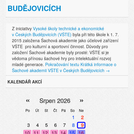
BUDĚJOVICÍCH
Z iniciativy
Vysoké školy technické a ekonomické
v Českých Budějovicích (VŠTE)
byla při této škole k 1. 7.
2015 založena Šachová akademie jako účelové zařízení
VŠTE pro kulturní a sportovní činnost. Důvody pro
založení Šachové akademie byly prosté: VŠTE si je
vědoma přínosu šachové hry pro intelektuální rozvoj
mladé generace.
Pokračování textu
Krátká informace o
Šachové akademii VŠTE v Českých Budějovicích
→
KALENDÁŘ AKCÍ
«
»
Srpen 2026
Po
Út
St
Čt
Pá
So
Ne
1
2
3
4
5
6
7
8
9
10
11
12
13
14
15
16