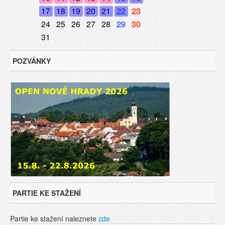
17
18
19
20
21
22
23
24
25
26
27
28
29
30
31
POZVÁNKY
PARTIE KE STAŽENÍ
Partie ke stažení naleznete
zde